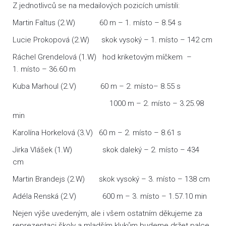
Z jednotlivců se na medailových pozicích umístili:
Martin Faltus (2.W) 60 m – 1. místo – 8.54 s
Lucie Prokopová (2.W) skok vysoký – 1. místo – 142 cm
Ráchel Grendelová (1.W) hod kriketovým míčkem –
1. místo – 36.60 m
Kuba Marhoul (2.V) 60 m – 2. místo– 8.55 s
1000 m – 2. místo – 3.25.98
min
Karolína Horkelová (3.V) 60 m – 2. místo – 8.61 s
Jirka Vlášek (1.W) skok daleký – 2. místo – 434
cm
Martin Brandejs (2.W) skok vysoký – 3. místo – 138 cm
Adéla Renská (2.V) 600 m – 3. místo – 1.57.10 min
Nejen výše uvedeným, ale i všem ostatním děkujeme za
reprezentaci školy a mladším klukům budeme držet palce