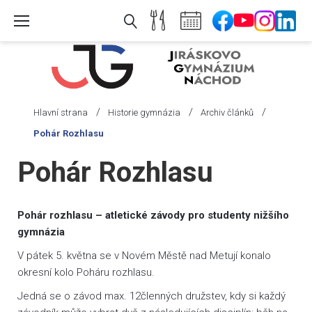
Skip
to
content
/
/
/
Hlavní strana
Historie gymnázia
Archiv článků
Pohár Rozhlasu
Pohár Rozhlasu
Pohár rozhlasu – atletické závody pro studenty nižšího
gymnázia
V pátek 5. května se v Novém Městě nad Metují konalo
okresní kolo Poháru rozhlasu.
Jedná se o závod max. 12členných družstev, kdy si každý