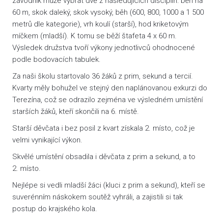
závodník může vybrat dvě z následujících disciplín: běh na
60 m, skok daleký, skok vysoký, běh (600, 800, 1000 a 1 500
metrů dle kategorie), vrh koulí (starší), hod kriketovým
míčkem (mladší). K tomu se běží štafeta 4 x 60 m.
Výsledek družstva tvoří výkony jednotlivců ohodnocené
podle bodovacích tabulek.
Za naši školu startovalo 36 žáků z prim, sekund a tercií.
Kvarty měly bohužel ve stejný den naplánovanou exkurzi do
Terezína, což se odrazilo zejména ve výsledném umístění
starších žáků, kteří skončili na 6. místě.
Starší děvčata i bez posil z kvart získala 2. místo, což je
velmi vynikající výkon.
Skvělé umístění obsadila i děvčata z prim a sekund, a to
2. místo.
Nejlépe si vedli mladší žáci (kluci z prim a sekund), kteří se
suverénním náskokem soutěž vyhráli, a zajistili si tak
postup do krajského kola.