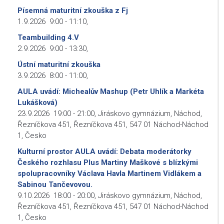
Písemná maturitní zkouška z Fj
1.9.2026
9:00
-
11:10
,
Teambuilding 4.V
2.9.2026
9:00
-
13:30
,
Ústní maturitní zkouška
3.9.2026
8:00
-
11:00
,
AULA uvádí: Michealův Mashup (Petr Uhlík a Markéta
Lukášková)
23.9.2026
19:00
-
21:00
,
Jiráskovo gymnázium, Náchod,
Řezníčkova 451, Řezníčkova 451, 547 01 Náchod-Náchod
1, Česko
Kulturní prostor AULA uvádí: Debata moderátorky
Českého rozhlasu Plus Martiny Maškové s blízkými
spolupracovníky Václava Havla Martinem Vidlákem a
Sabinou Tančevovou.
9.10.2026
18:00
-
20:00
,
Jiráskovo gymnázium, Náchod,
Řezníčkova 451, Řezníčkova 451, 547 01 Náchod-Náchod
1, Česko