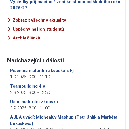
Výsledky přijímacího řízení ke studiu od školního roku
2026-27
Zobrazit všechny aktuality
Úspěchy našich studentů
Archiv článků
Nadcházející události
Písemná maturitní zkouška z Fj
1.9.2026
9:00
-
11:10
,
Teambuilding 4.V
2.9.2026
9:00
-
13:30
,
Ústní maturitní zkouška
3.9.2026
8:00
-
11:00
,
AULA uvádí: Michealův Mashup (Petr Uhlík a Markéta
Lukášková)