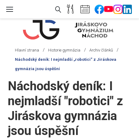
Skip
to
content
/
/
/
Hlavní strana
Historie gymnázia
Archiv článků
Náchodský deník: I nejmladší „robotici“ z Jiráskova
gymnázia jsou úspěšní
Náchodský deník: I
nejmladší "robotici" z
Jiráskova gymnázia
jsou úspěšní