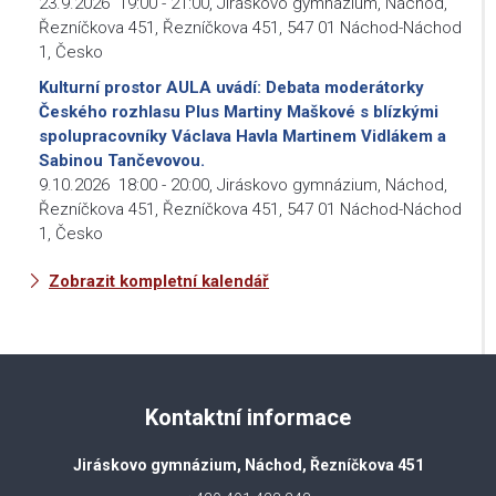
23.9.2026
19:00
-
21:00
,
Jiráskovo gymnázium, Náchod,
Řezníčkova 451, Řezníčkova 451, 547 01 Náchod-Náchod
1, Česko
Kulturní prostor AULA uvádí: Debata moderátorky
Českého rozhlasu Plus Martiny Maškové s blízkými
spolupracovníky Václava Havla Martinem Vidlákem a
Sabinou Tančevovou.
9.10.2026
18:00
-
20:00
,
Jiráskovo gymnázium, Náchod,
Řezníčkova 451, Řezníčkova 451, 547 01 Náchod-Náchod
1, Česko
Zobrazit kompletní kalendář
Kontaktní informace
Jiráskovo gymnázium, Náchod, Řezníčkova 451