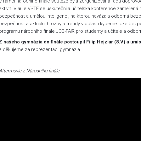
V rámci národního finále soutěže byla zorganizována řada doprov
aktivit. V aule VŠTE se uskutečnila učitelská konference zaměřená n
bezpečnost a umělou inteligenci, na kterou navázala odborná be
bezpečnost a aktuální hrozby a trendy v oblasti kybernetické bezpeč
programu národního finále JOB-FAIR pro studenty a učitele a odbo
Z našeho gymnázia do finále postoupil Filip Hejzlar
(8.V) a umís
a děkujeme za reprezentaci gymnázia.
Aftermovie z Národního finále