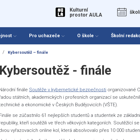
Kulturní
škol
prostor AULA
ejnost
Pro uchazeče
O škole
Školní redak
/
Kybersoutěž – finále
Kybersoutěž - finále
Národní finále
Soutěže v kybernetické bezpečnosti
organizované C
řadou státních, akademických i profesních organizací se uskutečni
technické a ekonomické v Českých Budějovicích (VŠTE).
Finále se zúčastnilo 61 nejlepších studentů a studentek ze základn
republiky, kteří soutěžili ve třech věkových kategoriích. Soutěžící
dvou vyřazovacích online kol, která absolvovalo přes 10 000 stude