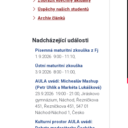
Zobrazit všechny aktuality
Úspěchy našich studentů
Archiv článků
Nadcházející události
Písemná maturitní zkouška z Fj
1.9.2026
9:00
-
11:10
,
Ústní maturitní zkouška
3.9.2026
8:00
-
11:00
,
AULA uvádí: Michealův Mashup
(Petr Uhlík a Markéta Lukášková)
23.9.2026
19:00
-
21:00
,
Jiráskovo
gymnázium, Náchod, Řezníčkova
451, Řezníčkova 451, 547 01
Náchod-Náchod 1, Česko
Kulturní prostor AULA uvádí:
Debata moderátorky Českého