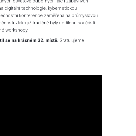
odných osvětově-odborných, ale i zábavných
a digitální technologie, kybernetickou
zpečnostní konference zaměřená na průmyslovou
nosti. Jako již tradičně byly nedílnou součástí
rné workshopy.
til se na krásném 32. místě.
Gratulujeme