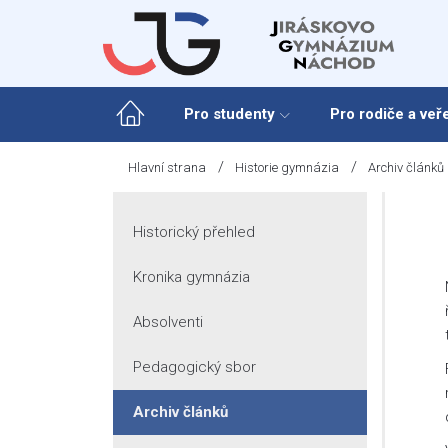
Skip
to
content
Pro studenty
Pro rodiče a veř
/
/
Hlavní strana
Historie gymnázia
Archiv článků
Historický přehled
Kronika gymnázia
Absolventi
Pedagogický sbor
Archiv článků