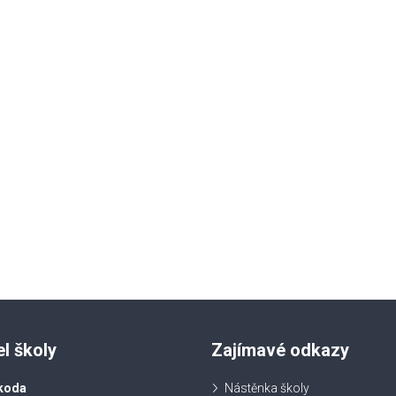
el školy
Zajímavé odkazy
koda
Nástěnka školy