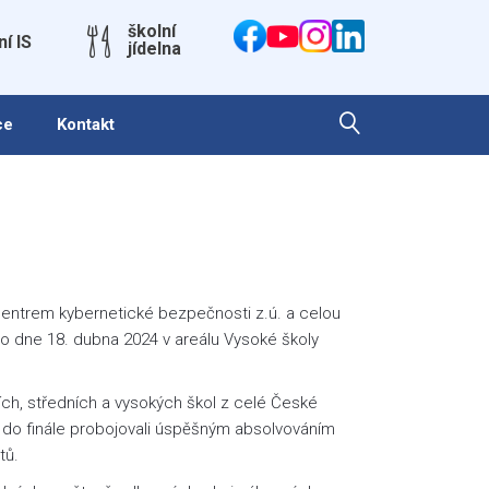
školní
ní IS
jídelna
ce
Kontakt
entrem kybernetické bezpečnosti z.ú. a celou
lo dne 18. dubna 2024 v areálu Vysoké školy
ích, středních a vysokých škol z celé České
 se do finále probojovali úspěšným absolvováním
ntů.