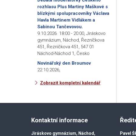
rozhlasu Plus Martiny Maškové s
blízkými spolupracovníky Václava
Havla Martinem Vidlákem a
Sabinou Tančevovou.
9.10.2026
18:00
-
20:00
,
Jiráskovo
gymnázium, Náchod, Řezníčkova
451, Řezníčkova 451, 547 01
Náchod-Náchod 1, Česko
Novinářský den Broumov
22.10.2026
,
Zobrazit kompletní kalendář
Kontaktní informace
Ředit
Jiráskovo gymnázium, Náchod,
Pavel Š