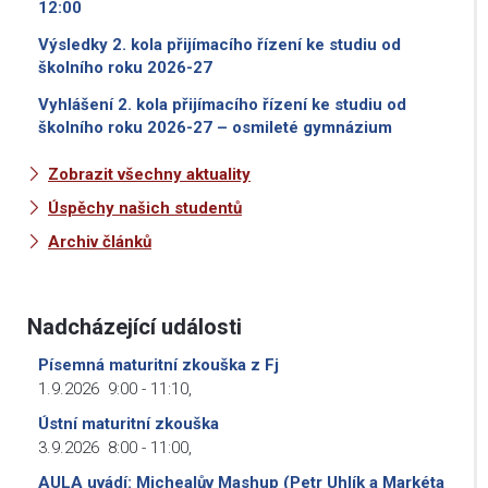
12:00
Výsledky 2. kola přijímacího řízení ke studiu od
školního roku 2026-27
Vyhlášení 2. kola přijímacího řízení ke studiu od
školního roku 2026-27 – osmileté gymnázium
Zobrazit všechny aktuality
Úspěchy našich studentů
Archiv článků
Nadcházející události
Písemná maturitní zkouška z Fj
1.9.2026
9:00
-
11:10
,
Ústní maturitní zkouška
3.9.2026
8:00
-
11:00
,
AULA uvádí: Michealův Mashup (Petr Uhlík a Markéta