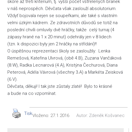
skóre až třetí kriterium, tj. vyšší počet vstřelených branek
v náš neprospěch. Děvčata však zaslouží absolutorium.
Vždyť bojovala nejen se soupeřkami, ale také s vlastním
velmi úzkým kádrem. Ze zdravotních důvodů se totiž na
poslední chvíli omluvily dvě hráčky, takže celý turnaj (4
zápasy hrané na 1 x 20 minut) odehrály jen v 8 lidech
(tzn. k dispozici byly jen 2 hráčky na střídání)!!
O úspěšnou reprezentaci školy se zasloužily: Lenka
Remešová, Kateřina Ulvrová, (obě 4.B), Zuzana Vančáková
(8.W), Radka Lecnarová (4.A), Kristýna Čechurová, Diana
Peterová, Adéla Vávrová (všechny 3.A) a Markéta Zeisková
(6.V).
Děvčata, děkuji! I tak jste zůstaly zlaté! Bylo to krásné
a bude na co vzpomínat.
Tisk
Vloženo:
27.1.2016
Autor:
Zdeněk Košvanec