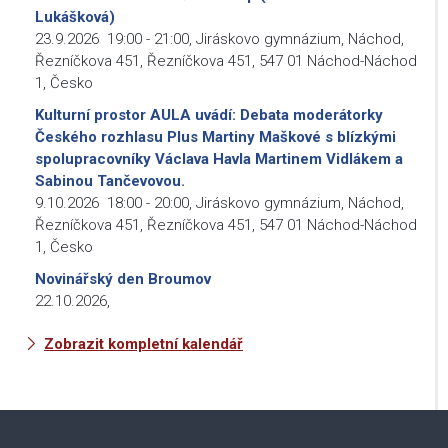
Lukášková)
23.9.2026
19:00
-
21:00
,
Jiráskovo gymnázium, Náchod,
Řezníčkova 451, Řezníčkova 451, 547 01 Náchod-Náchod
1, Česko
Kulturní prostor AULA uvádí: Debata moderátorky
Českého rozhlasu Plus Martiny Maškové s blízkými
spolupracovníky Václava Havla Martinem Vidlákem a
Sabinou Tančevovou.
9.10.2026
18:00
-
20:00
,
Jiráskovo gymnázium, Náchod,
Řezníčkova 451, Řezníčkova 451, 547 01 Náchod-Náchod
1, Česko
Novinářský den Broumov
22.10.2026
,
Zobrazit kompletní kalendář