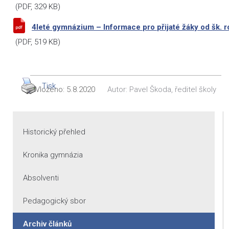
(
PDF
, 329 KB)
4leté gymnázium – Informace pro přijaté žáky od šk. 
(
PDF
, 519 KB)
Tisk
Vloženo:
5.8.2020
Autor:
Pavel Škoda, ředitel školy
Historický přehled
Kronika gymnázia
Absolventi
Pedagogický sbor
Archiv článků