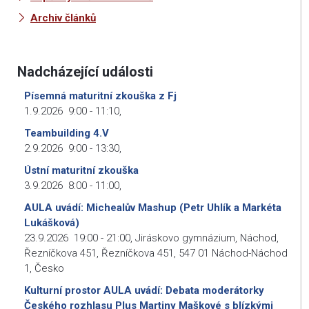
Archiv článků
Nadcházející události
Písemná maturitní zkouška z Fj
1.9.2026
9:00
-
11:10
,
Teambuilding 4.V
2.9.2026
9:00
-
13:30
,
Ústní maturitní zkouška
3.9.2026
8:00
-
11:00
,
AULA uvádí: Michealův Mashup (Petr Uhlík a Markéta
Lukášková)
23.9.2026
19:00
-
21:00
,
Jiráskovo gymnázium, Náchod,
Řezníčkova 451, Řezníčkova 451, 547 01 Náchod-Náchod
1, Česko
Kulturní prostor AULA uvádí: Debata moderátorky
Českého rozhlasu Plus Martiny Maškové s blízkými