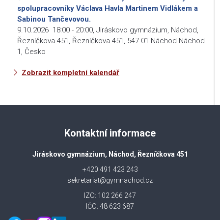
spolupracovníky Václava Havla Martinem Vidlákem a
Sabinou Tančevovou.
9.10.2026
18:00
-
20:00
,
Jiráskovo gymnázium, Náchod,
Řezníčkova 451, Řezníčkova 451, 547 01 Náchod-Náchod
1, Česko
Zobrazit kompletní kalendář
Kontaktní informace
Jiráskovo gymnázium, Náchod, Řezníčkova 451
+420 491 423 243
sekretariat@gymnachod.cz
IZO: 102 266 247
IČO: 48 623 687