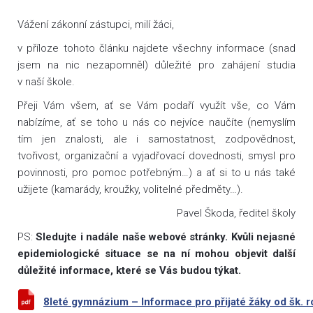
Vážení zákonní zástupci, milí žáci,
v příloze tohoto článku najdete všechny informace (snad
jsem na nic nezapomněl) důležité pro zahájení studia
v naší škole.
Přeji Vám všem, ať se Vám podaří využít vše, co Vám
nabízíme, ať se toho u nás co nejvíce naučíte (nemyslím
tím jen znalosti, ale i samostatnost, zodpovědnost,
tvořivost, organizační a vyjadřovací dovednosti, smysl pro
povinnosti, pro pomoc potřebným…) a ať si to u nás také
užijete (kamarády, kroužky, volitelné předměty…).
Pavel Škoda, ředitel školy
PS:
Sledujte i nadále naše webové stránky. Kvůli nejasné
epidemiologické situace se na ní mohou objevit další
důležité informace, které se Vás budou týkat.
8leté gymnázium – Informace pro přijaté žáky od šk. 