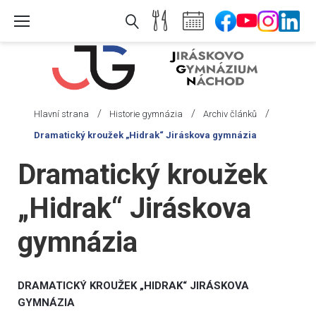
Skip
to
content
/
/
/
Hlavní strana
Historie gymnázia
Archiv článků
Dramatický kroužek „Hidrak“ Jiráskova gymnázia
Dramatický kroužek
„Hidrak“ Jiráskova
gymnázia
DRAMATICKÝ KROUŽEK „HIDRAK“ JIRÁSKOVA
GYMNÁZIA