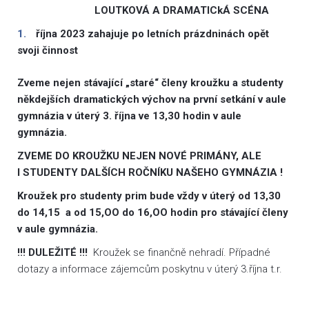
LOUTKOVÁ A DRAMATICkÁ SCÉNA
října 2023 zahajuje po letních prázdninách opět
svoji činnost
Zveme nejen stávající „staré“ členy kroužku a studenty
někdejších dramatických výchov na první setkání v aule
gymnázia v úterý 3. října ve 13,30 hodin v aule
gymnázia.
ZVEME DO KROUŽKU NEJEN NOVÉ PRIMÁNY, ALE
I STUDENTY DALŠÍCH ROČNÍKU NAŠEHO GYMNÁZIA !
Kroužek pro studenty prim bude vždy v úterý od 13,30
do 14,15 a od 15,OO do 16,OO hodin pro stávající členy
v aule gymnázia.
!!! DULEŽITÉ !!!
Kroužek se finančně nehradí. Případné
dotazy a informace zájemcům poskytnu v úterý 3.října t.r.