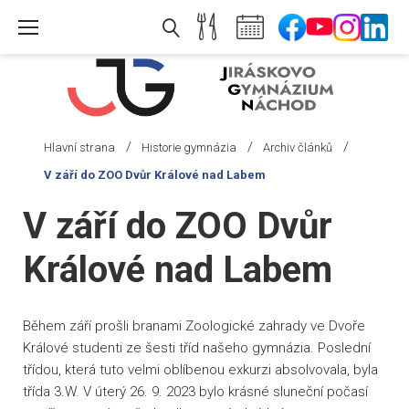
Skip
to
content
/
/
/
Hlavní strana
Historie gymnázia
Archiv článků
V září do ZOO Dvůr Králové nad Labem
V září do ZOO Dvůr
Králové nad Labem
Během září prošli branami Zoologické zahrady ve Dvoře
Králové studenti ze šesti tříd našeho gymnázia. Poslední
třídou, která tuto velmi oblíbenou exkurzi absolvovala, byla
třída 3.W. V úterý 26. 9. 2023 bylo krásné sluneční počasí