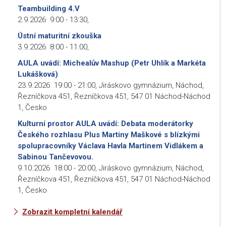
Teambuilding 4.V
2.9.2026
9:00
-
13:30
,
Ústní maturitní zkouška
3.9.2026
8:00
-
11:00
,
AULA uvádí: Michealův Mashup (Petr Uhlík a Markéta
Lukášková)
23.9.2026
19:00
-
21:00
,
Jiráskovo gymnázium, Náchod,
Řezníčkova 451, Řezníčkova 451, 547 01 Náchod-Náchod
1, Česko
Kulturní prostor AULA uvádí: Debata moderátorky
Českého rozhlasu Plus Martiny Maškové s blízkými
spolupracovníky Václava Havla Martinem Vidlákem a
Sabinou Tančevovou.
9.10.2026
18:00
-
20:00
,
Jiráskovo gymnázium, Náchod,
Řezníčkova 451, Řezníčkova 451, 547 01 Náchod-Náchod
1, Česko
Zobrazit kompletní kalendář