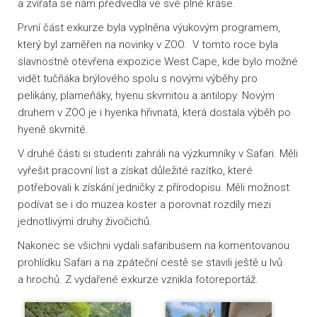
a zvířata se nám předvedla ve své plné kráse.
První část exkurze byla vyplněna výukovým programem,
který byl zaměřen na novinky v ZOO. V tomto roce byla
slavnostně otevřena expozice West Cape, kde bylo možné
vidět tučňáka brýlového spolu s novými výběhy pro
pelikány, plameňáky, hyenu skvrnitou a antilopy. Novým
druhem v ZOO je i hyenka hřivnatá, která dostala výběh po
hyeně skvrnité.
V druhé části si studenti zahráli na výzkumníky v Safari. Měli
vyřešit pracovní list a získat důležité razítko, které
potřebovali k získání jedničky z přírodopisu. Měli možnost
podívat se i do muzea koster a porovnat rozdíly mezi
jednotlivými druhy živočichů.
Nakonec se všichni vydali safaribusem na komentovanou
prohlídku Safari a na zpáteční cestě se stavili ještě u lvů
a hrochů. Z vydařené exkurze vznikla fotoreportáž.