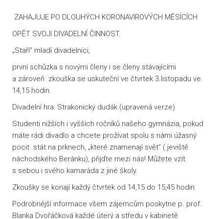
ZAHAJUJE PO DLOUHÝCH KORONAVIROVÝCH MĚSÍCÍCH
OPĚT SVOJI DIVADELNÍ ČINNOST.
„Staří“ mladí divadelníci,
první schůzka s novými členy i se členy stávajícími
a zároveň zkouška se uskuteční ve čtvrtek 3.listopadu ve
14,15 hodin.
Divadelní hra: Strakonický dudák (upravená verze)
Studenti nižších i vyšších ročníků našeho gymnázia, pokud
máte rádi divadlo a chcete prožívat spolu s námi úžasný
pocit stát na prknech, „které znamenají svět“ ( jeviště
náchodského Beránku), přijďte mezi nás! Můžete vzít
s sebou i svého kamaráda z jiné školy.
Zkoušky se konají každý čtvrtek od 14,15 do 15,45 hodin.
Podrobnější informace všem zájemcům poskytne p. prof.
Blanka Dvořáčková každé úterý a středu v kabinetě