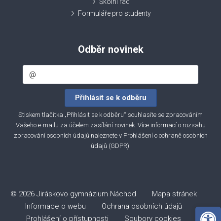
Školní řád
Formuláře pro studenty
Odběr novinek
Stiskem tlačítka „Přihlásit se k odběru“ souhlasíte se zpracováním
Vašeho e-mailu za účelem zasílání novinek. Více informací o rozsahu
zpracování osobních údajů naleznete v
Prohlášení o ochraně osobních
údajů (GDPR)
.
© 2026 Jiráskovo gymnázium Náchod
Mapa stránek
Informace o webu
Ochrana osobních údajů
Open 
Prohlášení o přístupnosti
Soubory cookies