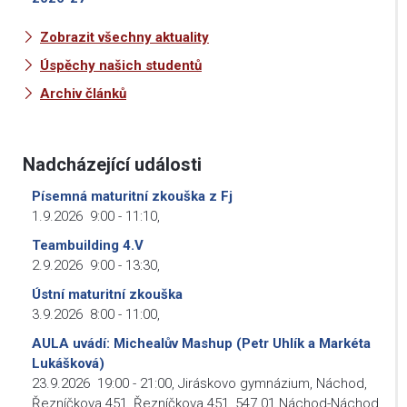
Zobrazit všechny aktuality
Úspěchy našich studentů
Archiv článků
Nadcházející události
Písemná maturitní zkouška z Fj
1.9.2026
9:00
-
11:10
,
Teambuilding 4.V
2.9.2026
9:00
-
13:30
,
Ústní maturitní zkouška
3.9.2026
8:00
-
11:00
,
AULA uvádí: Michealův Mashup (Petr Uhlík a Markéta
Lukášková)
23.9.2026
19:00
-
21:00
,
Jiráskovo gymnázium, Náchod,
Řezníčkova 451, Řezníčkova 451, 547 01 Náchod-Náchod