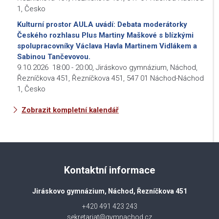
1, Česko
Kulturní prostor AULA uvádí: Debata moderátorky
Českého rozhlasu Plus Martiny Maškové s blízkými
spolupracovníky Václava Havla Martinem Vidlákem a
Sabinou Tančevovou.
9.10.2026
18:00
-
20:00
,
Jiráskovo gymnázium, Náchod,
Řezníčkova 451, Řezníčkova 451, 547 01 Náchod-Náchod
1, Česko
Zobrazit kompletní kalendář
Kontaktní informace
Jiráskovo gymnázium, Náchod, Řezníčkova 451
+420 491 423 243
sekretariat@gymnachod.cz