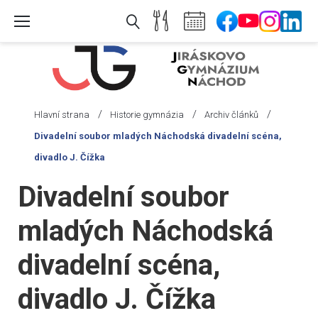
Skip
to
content
/
/
/
Hlavní strana
Historie gymnázia
Archiv článků
Divadelní soubor mladých Náchodská divadelní scéna,
divadlo J. Čížka
Divadelní soubor
mladých Náchodská
divadelní scéna,
divadlo J. Čížka