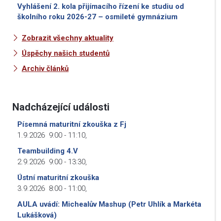
Vyhlášení 2. kola přijímacího řízení ke studiu od
školního roku 2026-27 – osmileté gymnázium
Zobrazit všechny aktuality
Úspěchy našich studentů
Archiv článků
Nadcházející události
Písemná maturitní zkouška z Fj
1.9.2026
9:00
-
11:10
,
Teambuilding 4.V
2.9.2026
9:00
-
13:30
,
Ústní maturitní zkouška
3.9.2026
8:00
-
11:00
,
AULA uvádí: Michealův Mashup (Petr Uhlík a Markéta
Lukášková)