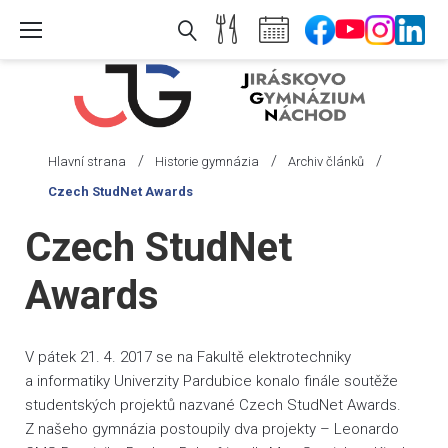
Skip
to
content
/
/
/
Hlavní strana
Historie gymnázia
Archiv článků
Czech StudNet Awards
Czech StudNet
Awards
V pátek 21. 4. 2017 se na Fakultě elektrotechniky
a informatiky Univerzity Pardubice konalo finále soutěže
studentských projektů nazvané Czech StudNet Awards.
Z našeho gymnázia postoupily dva projekty – Leonardo