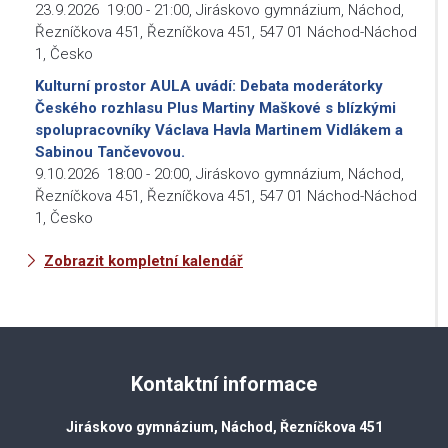
23.9.2026
19:00
-
21:00
,
Jiráskovo gymnázium, Náchod,
Řezníčkova 451, Řezníčkova 451, 547 01 Náchod-Náchod
1, Česko
Kulturní prostor AULA uvádí: Debata moderátorky
Českého rozhlasu Plus Martiny Maškové s blízkými
spolupracovníky Václava Havla Martinem Vidlákem a
Sabinou Tančevovou.
9.10.2026
18:00
-
20:00
,
Jiráskovo gymnázium, Náchod,
Řezníčkova 451, Řezníčkova 451, 547 01 Náchod-Náchod
1, Česko
Zobrazit kompletní kalendář
Kontaktní informace
Jiráskovo gymnázium, Náchod, Řezníčkova 451