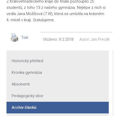
Z Královéhradeckého kraje do finále postoupilo 25
studentů, z toho 13 z našeho gymnázia. Nejlépe z nich si
vedla Jana Možíšová (7.W), která se umístila na krásném
4. místě v kraji. Gratulujeme.
Tisk
Vloženo:
9.2.2018
Autor:
Jan Preclík
Historický přehled
Kronika gymnázia
Absolventi
Pedagogický sbor
Archiv článků