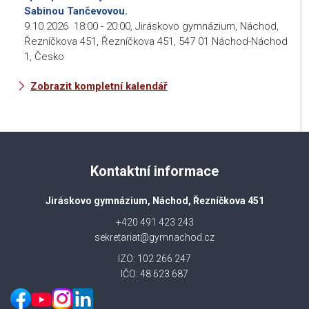
Sabinou Tančevovou.
9.10.2026
18:00
-
20:00
,
Jiráskovo gymnázium, Náchod,
Řezníčkova 451, Řezníčkova 451, 547 01 Náchod-Náchod
1, Česko
Zobrazit kompletní kalendář
Kontaktní informace
Jiráskovo gymnázium, Náchod, Řezníčkova 451
+420 491 423 243
sekretariat@gymnachod.cz
IZO: 102 266 247
IČO: 48 623 687