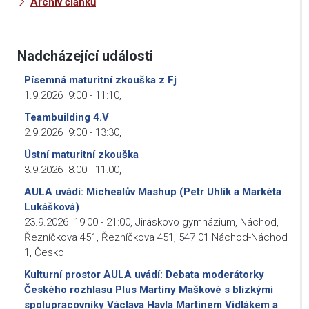
Archiv článků
Nadcházející události
Písemná maturitní zkouška z Fj
1.9.2026
9:00
-
11:10
,
Teambuilding 4.V
2.9.2026
9:00
-
13:30
,
Ústní maturitní zkouška
3.9.2026
8:00
-
11:00
,
AULA uvádí: Michealův Mashup (Petr Uhlík a Markéta
Lukášková)
23.9.2026
19:00
-
21:00
,
Jiráskovo gymnázium, Náchod,
Řezníčkova 451, Řezníčkova 451, 547 01 Náchod-Náchod
1, Česko
Kulturní prostor AULA uvádí: Debata moderátorky
Českého rozhlasu Plus Martiny Maškové s blízkými
spolupracovníky Václava Havla Martinem Vidlákem a