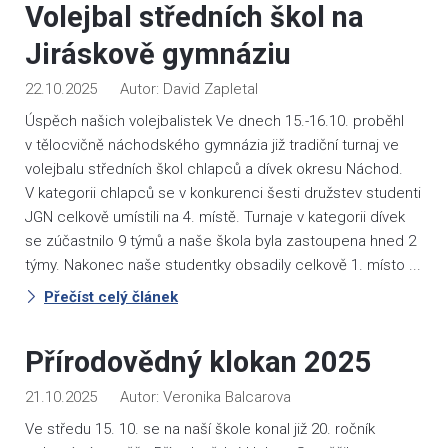
Volejbal středních škol na
Jiráskově gymnáziu
22.10.2025
David Zapletal
Úspěch našich volejbalistek Ve dnech 15.-16.10. proběhl
v tělocvičně náchodského gymnázia již tradiční turnaj ve
volejbalu středních škol chlapců a dívek okresu Náchod.
V kategorii chlapců se v konkurenci šesti družstev studenti
JGN celkově umístili na 4. místě. Turnaje v kategorii dívek
se zúčastnilo 9 týmů a naše škola byla zastoupena hned 2
týmy. Nakonec naše studentky obsadily celkově 1. místo ...
Přečíst celý článek
Přírodovědný klokan 2025
21.10.2025
Veronika Balcarova
Ve středu 15. 10. se na naší škole konal již 20. ročník