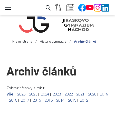
Skip
to
content
/
/
Hlavní strana
Historie gymnázia
Archiv článků
Archiv
článků
Archiv článků
Zobrazit články z roku:
Vše
2026
2025
2024
2023
2022
2021
2020
2019
2018
2017
2016
2015
2014
2013
2012