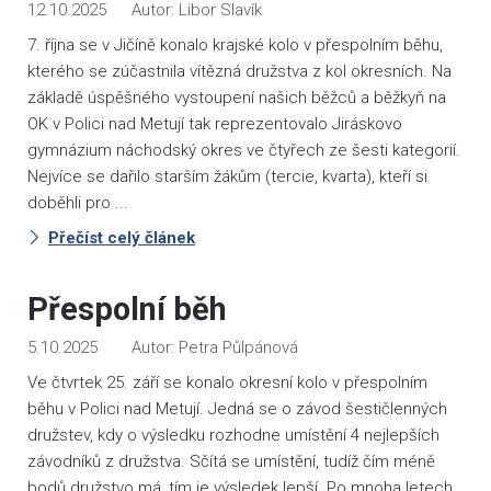
12.10.2025
Libor Slavík
7. října se v Jičíně konalo krajské kolo v přespolním běhu,
kterého se zúčastnila vítězná družstva z kol okresních. Na
základě úspěšného vystoupení našich běžců a běžkyň na
OK v Polici nad Metují tak reprezentovalo Jiráskovo
gymnázium náchodský okres ve čtyřech ze šesti kategorií.
Nejvíce se dařilo starším žákům (tercie, kvarta), kteří si
doběhli pro ...
Přečíst celý článek
Přespolní běh
5.10.2025
Petra Půlpánová
Ve čtvrtek 25. září se konalo okresní kolo v přespolním
běhu v Polici nad Metují. Jedná se o závod šestičlenných
družstev, kdy o výsledku rozhodne umístění 4 nejlepších
závodníků z družstva. Sčítá se umístění, tudíž čím méně
bodů družstvo má, tím je výsledek lepší. Po mnoha letech