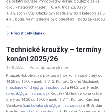
celostátní soutěže Přírodovědný klokan. Soutěžilo se ve
dvou kategoriích (Kadet – 8. a 9. třída ZŠ, Junior –
1. a 2. ročník SŠ). Otázky byly rozděleny do 3 kategorií za 3,
4 a 5 bodů. Velmi záludné bylo odečítání 1 bodu za každou
...
Přečíst celý článek
Technické kroužky – termíny
konání 2025/26
17.10.2025
Správce stránek
Kroužek Robotika pro pokročilejší se koná každé úterý od
14:20 do 16:00 v učebně VT2. Kontakt Ondřej Macháček
(
machacekondrej@gymnachod.cz
) a RNDr. Jan Preclík
(
preclik@gymnachod.cz
). Kroužek 3D tisk se koná každé
úterý od 14:20 do 16:00 v učebně VT1. Kontakt Karolína
Samková (
samkovakarolina@gymnachod.cz
) a RNDr. Jan
Preclík (
preclik@gymnachod.cz
). Kroužek Arduino se koná