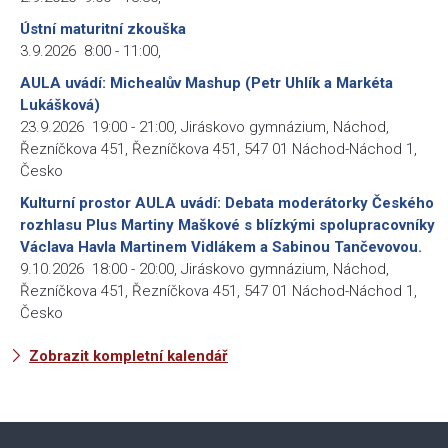
Ústní maturitní zkouška
3.9.2026
8:00
-
11:00
,
AULA uvádí: Michealův Mashup (Petr Uhlík a Markéta
Lukášková)
23.9.2026
19:00
-
21:00
,
Jiráskovo gymnázium, Náchod,
Řezníčkova 451, Řezníčkova 451, 547 01 Náchod-Náchod 1,
Česko
Kulturní prostor AULA uvádí: Debata moderátorky Českého
rozhlasu Plus Martiny Maškové s blízkými spolupracovníky
Václava Havla Martinem Vidlákem a Sabinou Tančevovou.
9.10.2026
18:00
-
20:00
,
Jiráskovo gymnázium, Náchod,
Řezníčkova 451, Řezníčkova 451, 547 01 Náchod-Náchod 1,
Česko
Zobrazit kompletní kalendář