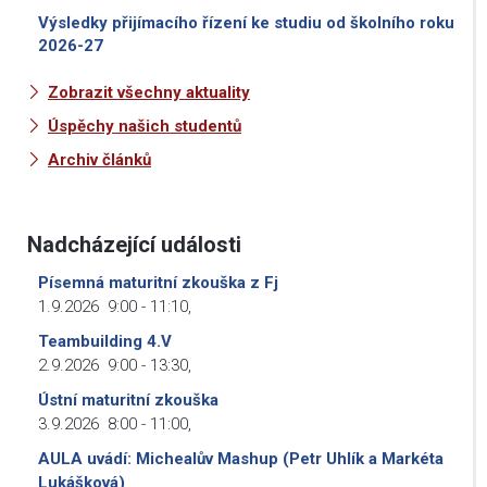
Výsledky přijímacího řízení ke studiu od školního roku
2026-27
Zobrazit všechny aktuality
Úspěchy našich studentů
Archiv článků
Nadcházející události
Písemná maturitní zkouška z Fj
1.9.2026
9:00
-
11:10
,
Teambuilding 4.V
2.9.2026
9:00
-
13:30
,
Ústní maturitní zkouška
3.9.2026
8:00
-
11:00
,
AULA uvádí: Michealův Mashup (Petr Uhlík a Markéta
Lukášková)