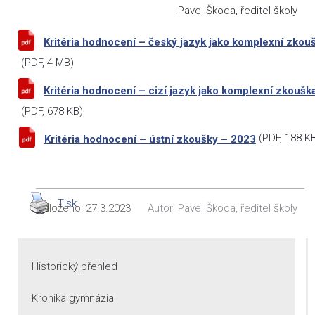
Pavel Škoda, ředitel školy
Kritéria hodnocení – český jazyk jako komplexní zkou
(
PDF
, 4 MB)
Kritéria hodnocení – cizí jazyk jako komplexní zkoušk
(
PDF
, 678 KB)
(
PDF
, 188 K
Kritéria hodnocení – ústní zkoušky – 2023
Tisk
Vloženo:
27.3.2023
Autor:
Pavel Škoda, ředitel školy
Historický přehled
Kronika gymnázia