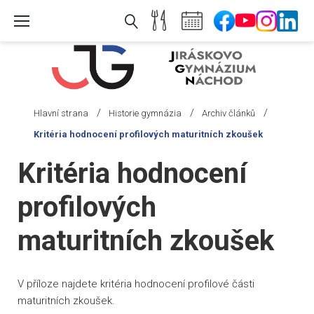
Skip
to
content
/
/
/
Hlavní strana
Historie gymnázia
Archiv článků
Kritéria hodnocení profilových maturitních zkoušek
Kritéria hodnocení
profilových
maturitních zkoušek
V příloze najdete kritéria hodnocení profilové části
maturitních zkoušek.