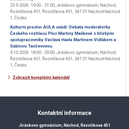
23.9.2026
19:00
-
21:00
,
Jiráskovo gymnázium, Náchod,
Řezníčkova 451, Řezníčkova 451, 547 01 Náchod-Náchod
1, Česko
Kulturní prostor AULA uvádí: Debata moderátorky
Českého rozhlasu Plus Martiny Maškové s blízkými
spolupracovníky Václava Havla Martinem Vidlákem a
Sabinou Tančevovou.
9.10.2026
18:00
-
20:00
,
Jiráskovo gymnázium, Náchod,
Řezníčkova 451, Řezníčkova 451, 547 01 Náchod-Náchod
1, Česko
Zobrazit kompletní kalendář
Kontaktní informace
Jiráskovo gymnázium, Náchod, Řezníčkova 451