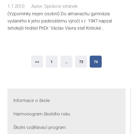
1.1.2010
Autor:
Správce stránek
(Vzpomínky nejen osobní) Do almanachu gymnázia
vydaného k jeho padesátému výročí v r. 1947 napsal
tehdejší ředitel PhDr. Václav Vávra stať Kritické…
Stránkování
<<
1
…
73
74
příspěvků
Informace o škole
Harmonogram školního roku
Školní vzdělávací program