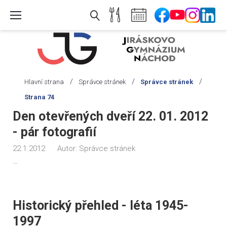
Skip
to
content
/
/
/
Hlavní strana
Správce stránek
Správce stránek
Strana 74
Autor:
Den otevřených dveří 22. 01. 2012
Správce
- pár fotografií
stránek
22.1.2012
Autor:
Správce stránek
…
Historický přehled - léta 1945-
1997