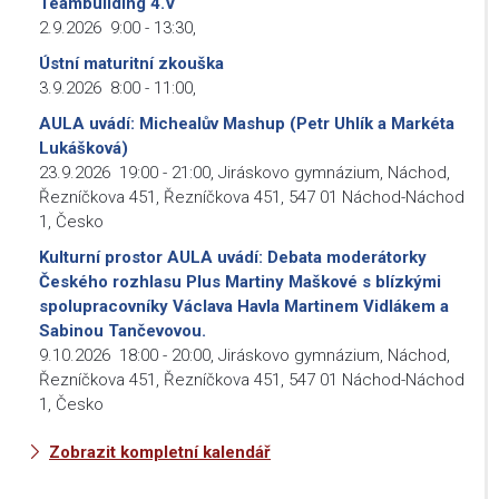
Teambuilding 4.V
2.9.2026
9:00
-
13:30
,
Ústní maturitní zkouška
3.9.2026
8:00
-
11:00
,
AULA uvádí: Michealův Mashup (Petr Uhlík a Markéta
Lukášková)
23.9.2026
19:00
-
21:00
,
Jiráskovo gymnázium, Náchod,
Řezníčkova 451, Řezníčkova 451, 547 01 Náchod-Náchod
1, Česko
Kulturní prostor AULA uvádí: Debata moderátorky
Českého rozhlasu Plus Martiny Maškové s blízkými
spolupracovníky Václava Havla Martinem Vidlákem a
Sabinou Tančevovou.
9.10.2026
18:00
-
20:00
,
Jiráskovo gymnázium, Náchod,
Řezníčkova 451, Řezníčkova 451, 547 01 Náchod-Náchod
1, Česko
Zobrazit kompletní kalendář