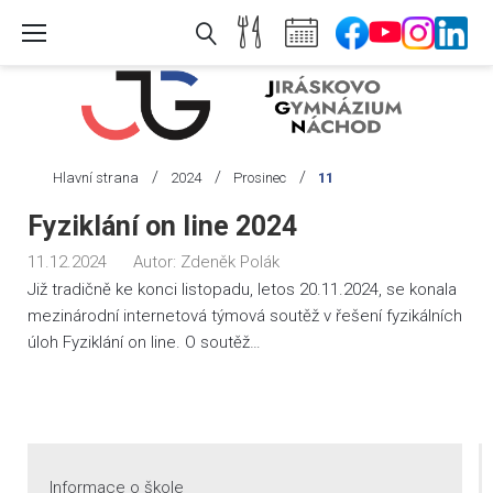
Skip
to
content
/
/
/
Hlavní strana
2024
Prosinec
11
Den:
Fyziklání on line 2024
11.
11.12.2024
Autor:
Zdeněk Polák
12.
Již tradičně ke konci listopadu, letos 20.11.2024, se konala
2024
mezinárodní internetová týmová soutěž v řešení fyzikálních
úloh Fyziklání on line. O soutěž…
Informace o škole