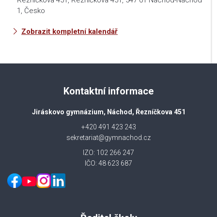
Řezníčkova 451, Řezníčkova 451, 547 01 Náchod-Náchod
1, Česko
Zobrazit kompletní kalendář
Kontaktní informace
Jiráskovo gymnázium, Náchod, Řezníčkova 451
+420 491 423 243
sekretariat@gymnachod.cz
IZO: 102 266 247
IČO: 48 623 687