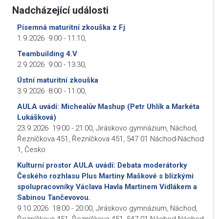
Nadcházející události
Písemná maturitní zkouška z Fj
1.9.2026
9:00
-
11:10
,
Teambuilding 4.V
2.9.2026
9:00
-
13:30
,
Ústní maturitní zkouška
3.9.2026
8:00
-
11:00
,
AULA uvádí: Michealův Mashup (Petr Uhlík a Markéta
Lukášková)
23.9.2026
19:00
-
21:00
,
Jiráskovo gymnázium, Náchod,
Řezníčkova 451, Řezníčkova 451, 547 01 Náchod-Náchod
1, Česko
Kulturní prostor AULA uvádí: Debata moderátorky
Českého rozhlasu Plus Martiny Maškové s blízkými
spolupracovníky Václava Havla Martinem Vidlákem a
Sabinou Tančevovou.
9.10.2026
18:00
-
20:00
,
Jiráskovo gymnázium, Náchod,