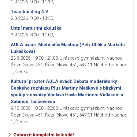
1.9.2026
9:00
-
11:10
,
Teambuilding 4.V
2.9.2026
9:00
-
13:30
,
Ústní maturitní zkouška
3.9.2026
8:00
-
11:00
,
AULA uvádí: Michealův Mashup (Petr Uhlík a Markéta
Lukášková)
23.9.2026
19:00
-
21:00
,
Jiráskovo gymnázium, Náchod,
Řezníčkova 451, Řezníčkova 451, 547 01 Náchod-Náchod
1, Česko
Kulturní prostor AULA uvádí: Debata moderátorky
Českého rozhlasu Plus Martiny Maškové s blízkými
spolupracovníky Václava Havla Martinem Vidlákem a
Sabinou Tančevovou.
9.10.2026
18:00
-
20:00
,
Jiráskovo gymnázium, Náchod,
Řezníčkova 451, Řezníčkova 451, 547 01 Náchod-Náchod
1, Česko
Zobrazit kompletní kalendář