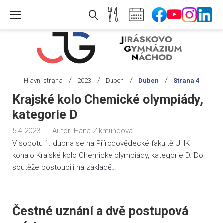
Skip
to
content
/
/
/
/
Hlavní strana
2023
Duben
Duben
Strana 4
Měsíc:
Krajské kolo Chemické olympiády,
Duben
kategorie D
2023
5.4.2023
Autor:
Hana Zikmundová
V sobotu 1. dubna se na Přírodovědecké fakultě UHK
konalo Krajské kolo Chemické olympiády, kategorie D. Do
soutěže postoupili na základě…
Čestné uznání a dvě postupová