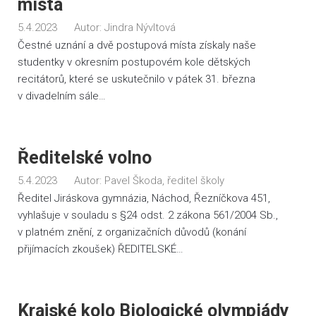
místa
5.4.2023
Autor:
Jindra Nývltová
Čestné uznání a dvě postupová místa získaly naše
studentky v okresním postupovém kole dětských
recitátorů, které se uskutečnilo v pátek 31. března
v divadelním sále…
Ředitelské volno
5.4.2023
Autor:
Pavel Škoda, ředitel školy
Ředitel Jiráskova gymnázia, Náchod, Řezníčkova 451,
vyhlašuje v souladu s §24 odst. 2 zákona 561/2004 Sb.,
v platném znění, z organizačních důvodů (konání
přijímacích zkoušek) ŘEDITELSKÉ…
Krajské kolo Biologické olympiády