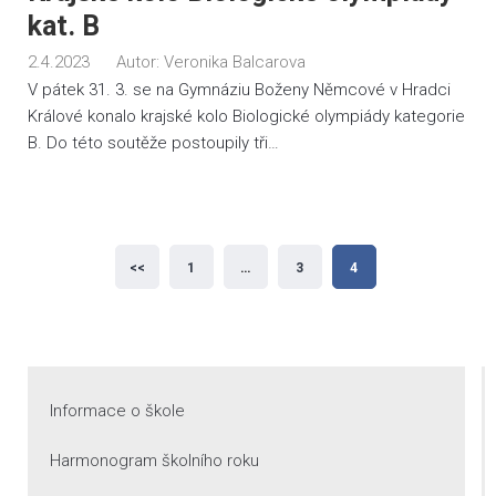
kat. B
2.4.2023
Autor:
Veronika Balcarova
V pátek 31. 3. se na Gymnáziu Boženy Němcové v Hradci
Králové konalo krajské kolo Biologické olympiády kategorie
B. Do této soutěže postoupily tři…
Stránkování
<<
1
…
3
4
příspěvků
Informace o škole
Harmonogram školního roku