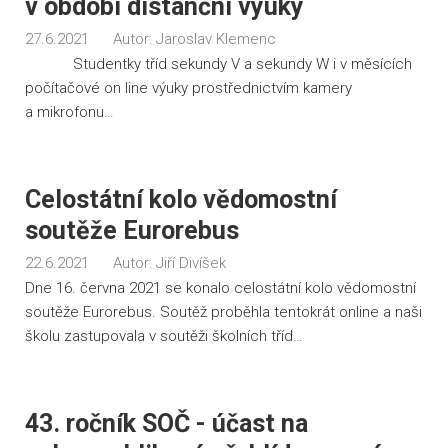
v období distanční výuky
27.6.2021
Autor:
Jaroslav Klemenc
Studentky tříd sekundy V a sekundy W i v měsících
počítačové on line výuky prostřednictvím kamery
a mikrofonu…
Celostátní kolo vědomostní
soutěže Eurorebus
22.6.2021
Autor:
Jiří Divíšek
Dne 16. června 2021 se konalo celostátní kolo vědomostní
soutěže Eurorebus. Soutěž proběhla tentokrát online a naši
školu zastupovala v soutěži školních tříd…
43. ročník SOČ - účast na