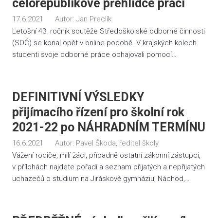
celorepublikové přehlídce prací
17.6.2021
Autor:
Jan Preclík
Letošní 43. ročník soutěže Středoškolské odborné činnosti
(SOČ) se konal opět v online podobě. V krajských kolech
studenti svoje odborné práce obhajovali pomocí…
DEFINITIVNÍ VÝSLEDKY
přijímacího řízení pro školní rok
2021-22 po NÁHRADNÍM TERMÍNU
16.6.2021
Autor:
Pavel Škoda, ředitel školy
Vážení rodiče, milí žáci, případně ostatní zákonní zástupci,
v přílohách najdete pořadí a seznam přijatých a nepřijatých
uchazečů o studium na Jiráskově gymnáziu, Náchod,…