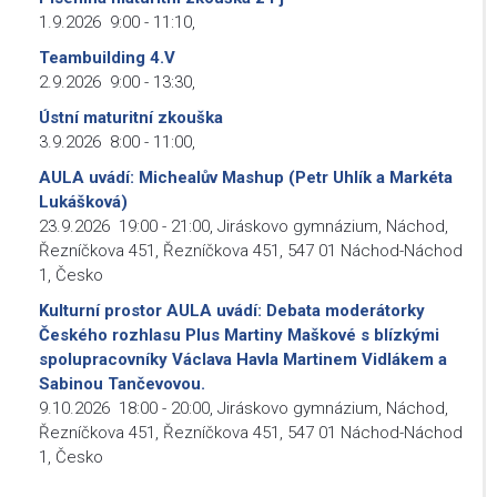
1.9.2026
9:00
-
11:10
,
Teambuilding 4.V
2.9.2026
9:00
-
13:30
,
Ústní maturitní zkouška
3.9.2026
8:00
-
11:00
,
AULA uvádí: Michealův Mashup (Petr Uhlík a Markéta
Lukášková)
23.9.2026
19:00
-
21:00
,
Jiráskovo gymnázium, Náchod,
Řezníčkova 451, Řezníčkova 451, 547 01 Náchod-Náchod
1, Česko
Kulturní prostor AULA uvádí: Debata moderátorky
Českého rozhlasu Plus Martiny Maškové s blízkými
spolupracovníky Václava Havla Martinem Vidlákem a
Sabinou Tančevovou.
9.10.2026
18:00
-
20:00
,
Jiráskovo gymnázium, Náchod,
Řezníčkova 451, Řezníčkova 451, 547 01 Náchod-Náchod
1, Česko