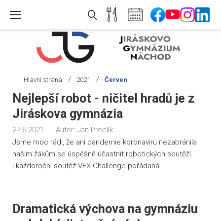
Skip
to
content
/
/
Hlavní strana
2021
Červen
Měsíc:
Nejlepší robot - ničitel hradů je z
Červen
Jiráskova gymnázia
2021
27.6.2021
Autor:
Jan Preclík
Jsme moc rádi, že ani pandemie koronaviru nezabránila
našim žákům se úspěšně účastnit robotických soutěží.
I každoroční soutěž VEX Challenge pořádaná…
Dramatická výchova na gymnáziu