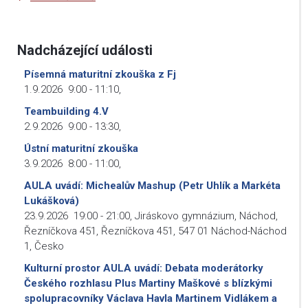
Nadcházející události
Písemná maturitní zkouška z Fj
1.9.2026
9:00
-
11:10
,
Teambuilding 4.V
2.9.2026
9:00
-
13:30
,
Ústní maturitní zkouška
3.9.2026
8:00
-
11:00
,
AULA uvádí: Michealův Mashup (Petr Uhlík a Markéta
Lukášková)
23.9.2026
19:00
-
21:00
,
Jiráskovo gymnázium, Náchod,
Řezníčkova 451, Řezníčkova 451, 547 01 Náchod-Náchod
1, Česko
Kulturní prostor AULA uvádí: Debata moderátorky
Českého rozhlasu Plus Martiny Maškové s blízkými
spolupracovníky Václava Havla Martinem Vidlákem a