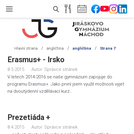
Skip
to
content
/
/
/
Hlavní strana
angličtina
angličtina
Strana 7
Štítek:
Erasmus+ - Irsko
angličtina
8.5.2015
Autor:
Správce stránek
V letech 2014-2016 se naše gymnázium zapojuje do
programu Erasmus+. Jako první jsem využil možnosti vyjet
na dvoutýdenní vzdělávací kurz…
Prezetiáda +
8.4.2015
Autor:
Správce stránek