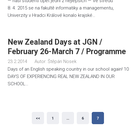
— naši studenti opět jedni z nejlepších — Ve středu
8. 4. 2015 se na fakultě informatiky a managementu,
Univerzity v Hradci Králové konalo krajské…
New Zealand Days at JGN /
February 26-March 7 / Programme
23.2.2014
Autor:
Štěpán Nosek
Days of an English speaking country in our school again! 10
DAYS OF EXPERIENCING REAL NEW ZEALAND IN OUR
SCHOOL…
Stránkování
<<
1
…
6
7
příspěvků