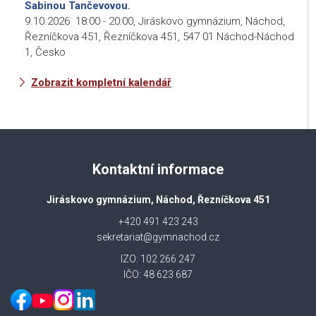
Sabinou Tančevovou.
9.10.2026
18:00
-
20:00
,
Jiráskovo gymnázium, Náchod,
Řezníčkova 451, Řezníčkova 451, 547 01 Náchod-Náchod
1, Česko
Zobrazit kompletní kalendář
Kontaktní informace
Jiráskovo gymnázium, Náchod, Řezníčkova 451
+420 491 423 243
sekretariat@gymnachod.cz
IZO: 102 266 247
IČO: 48 623 687