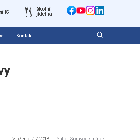
školní
ní IS
jídelna
ce
Kontakt
vy
Vloženo:
7.2.2018
Autor:
Správce stránek