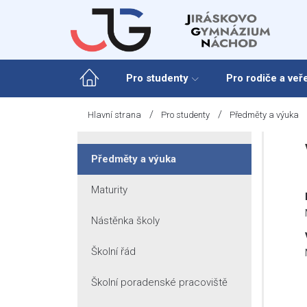
Skip
to
content
Pro studenty
Pro rodiče a veř
/
/
Hlavní strana
Pro studenty
Předměty a výuka
Předměty a výuka
Maturity
Nástěnka školy
Školní řád
Školní poradenské pracoviště