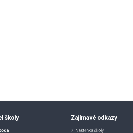
el školy
Zajímavé odkazy
koda
Nástěnka školy