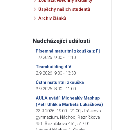
Zobrazit všechny aktuality
Úspěchy našich studentů
Archiv článků
Nadcházející události
Písemná maturitní zkouška z Fj
1.9.2026
9:00
-
11:10
,
Teambuilding 4.V
2.9.2026
9:00
-
13:30
,
Ústní maturitní zkouška
3.9.2026
8:00
-
11:00
,
AULA uvádí: Michealův Mashup
(Petr Uhlík a Markéta Lukášková)
23.9.2026
19:00
-
21:00
,
Jiráskovo
gymnázium, Náchod, Řezníčkova
451, Řezníčkova 451, 547 01
Náchod-Náchod 1, Česko