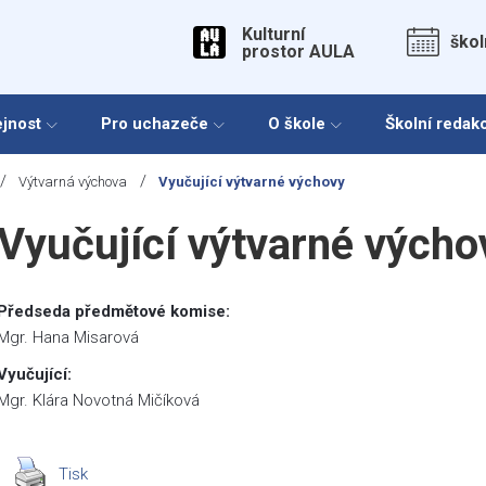
Kulturní
škol
prostor AULA
ejnost
Pro uchazeče
O škole
Školní redak
/
/
Výtvarná výchova
Vyučující výtvarné výchovy
Vyučující výtvarné výcho
Předseda předmětové komise:
Mgr. Hana Misarová
Vyučující:
Mgr. Klára Novotná Mičíková
Tisk