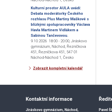
Kulturní prostor AULA uvádí:
Debata moderátorky Českého
rozhlasu Plus Martiny Maškové s
blízkými spolupracovníky Václava
Havla Martinem Vidlákem a
Sabinou Tančevovou.
9.10.2026
18:00
-
20:00
,
Jiráskovo
gymnázium, Náchod, Řezníčkova
451, Řezníčkova 451, 547 01
Náchod-Náchod 1, Česko
Zobrazit kompletní kalendář
Kontaktní informace
Ředit
Jiráskovo gymnázium, Náchod,
Pavel Š