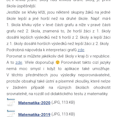
škola úspěšnější.
Jestliže se křivky kříží, jsou některé skupiny žáků na jedné
škole lepší a jiné horší než na druhé škole. Např. má-li
1. škola křivku výše v levé části grafu a níže v pravé části
grafu než 2. škola, znamená to, že horší žáci z 1. školy
dosáhli lepších výsledků než ti horší z 2. školy a lepší žáci
z 1. školy dosáhli horších výsledků než lepší žáci z 2. školy.
Podrobná nápověda k interpretaci grafů
zde
.
Porovnat si můžete jakékoliv dvě školy v kraji či v republice.
A to
zde
. Vřele doporučuji
Porovnávat takto cizí jazyky
nemá moc smysl i když to aplikace také umožňuje.
V těchto předmětech jsou výsledky neporovnávatelné,
protože obsahují také ústní a písemné zkoušky, které nelze
v žádném případě na různých školách ohodnotit
srovnatelně, na rozdíl od didaktického testu z matematiky.
(
JPG
, 113 KB)
Matematika-2020
(
JPG
, 113 KB)
Matematika-2019