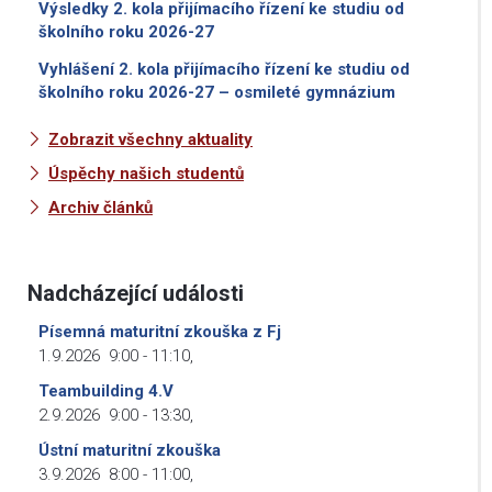
Výsledky 2. kola přijímacího řízení ke studiu od
školního roku 2026-27
Vyhlášení 2. kola přijímacího řízení ke studiu od
školního roku 2026-27 – osmileté gymnázium
Zobrazit všechny aktuality
Úspěchy našich studentů
Archiv článků
Nadcházející události
Písemná maturitní zkouška z Fj
1.9.2026
9:00
-
11:10
,
Teambuilding 4.V
2.9.2026
9:00
-
13:30
,
Ústní maturitní zkouška
3.9.2026
8:00
-
11:00
,