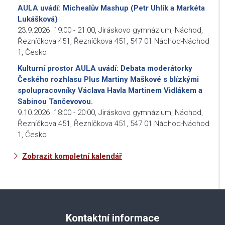
AULA uvádí: Michealův Mashup (Petr Uhlík a Markéta
Lukášková)
23.9.2026
19:00
-
21:00
,
Jiráskovo gymnázium, Náchod,
Řezníčkova 451, Řezníčkova 451, 547 01 Náchod-Náchod
1, Česko
Kulturní prostor AULA uvádí: Debata moderátorky
Českého rozhlasu Plus Martiny Maškové s blízkými
spolupracovníky Václava Havla Martinem Vidlákem a
Sabinou Tančevovou.
9.10.2026
18:00
-
20:00
,
Jiráskovo gymnázium, Náchod,
Řezníčkova 451, Řezníčkova 451, 547 01 Náchod-Náchod
1, Česko
Zobrazit kompletní kalendář
Kontaktní informace