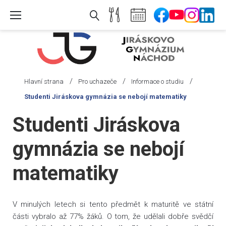
Skip
to
content
/
/
/
Hlavní strana
Pro uchazeče
Informace o studiu
Studenti Jiráskova gymnázia se nebojí matematiky
Studenti Jiráskova
gymnázia se nebojí
matematiky
V minulých letech si tento předmět k maturitě ve státní
části vybralo až 77% žáků. O tom, že udělali dobře svědčí