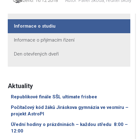
Vloženo:
16.12.2018
Autor:
Pavel Škoda, ředitel školy
Informace o studiu
Informace o přijímacím řízení
Den otevřených dveří
Aktuality
Republikové finále SŠL ultimate frisbee
Počítačový kód žáků Jiráskova gymnázia ve vesmíru –
projekt AstroPI
Úřední hodiny o prázdninách – každou středu 8:00 –
12:00