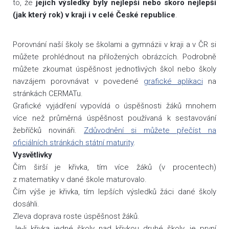
to, že
jejich výsledky byly nejlepší nebo skoro nejlepší
(jak který rok) v kraji i v celé České republice
.
Porovnání naší školy se školami a gymnázii v kraji a v ČR si
můžete prohlédnout na přiložených obrázcích. Podrobně
můžete zkoumat úspěšnost jednotlivých škol nebo školy
navzájem porovnávat v povedené
grafické aplikaci
na
stránkách CERMATu.
Grafické vyjádření vypovídá o úspěšnosti žáků mnohem
více než průměrná úspěšnost používaná k sestavování
žebříčků novináři.
Zdůvodnění si můžete přečíst na
oficiálních stránkách státní maturity
.
Vysvětlivky
Čím širší je křivka, tím více žáků (v procentech)
z matematiky v dané škole maturovalo.
Čím výše je křivka, tím lepších výsledků žáci dané školy
dosáhli.
Zleva doprava roste úspěšnost žáků.
Je-li křivka jedné školy nad křivkou druhé školy, je první