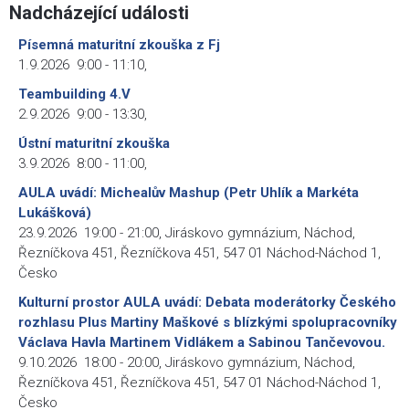
Nadcházející události
Písemná maturitní zkouška z Fj
1.9.2026
9:00
-
11:10
,
Teambuilding 4.V
2.9.2026
9:00
-
13:30
,
Ústní maturitní zkouška
3.9.2026
8:00
-
11:00
,
AULA uvádí: Michealův Mashup (Petr Uhlík a Markéta
Lukášková)
23.9.2026
19:00
-
21:00
,
Jiráskovo gymnázium, Náchod,
Řezníčkova 451, Řezníčkova 451, 547 01 Náchod-Náchod 1,
Česko
Kulturní prostor AULA uvádí: Debata moderátorky Českého
rozhlasu Plus Martiny Maškové s blízkými spolupracovníky
Václava Havla Martinem Vidlákem a Sabinou Tančevovou.
9.10.2026
18:00
-
20:00
,
Jiráskovo gymnázium, Náchod,
Řezníčkova 451, Řezníčkova 451, 547 01 Náchod-Náchod 1,
Česko