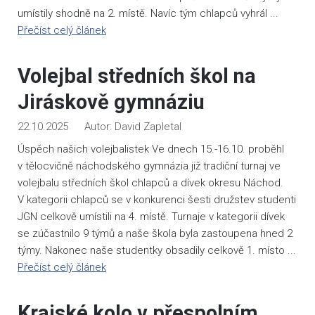
umístily shodně na 2. místě. Navíc tým chlapců vyhrál ...
Přečíst celý článek
Volejbal středních škol na
Jiráskově gymnáziu
22.10.2025
David Zapletal
Úspěch našich volejbalistek Ve dnech 15.-16.10. proběhl
v tělocvičně náchodského gymnázia již tradiční turnaj ve
volejbalu středních škol chlapců a dívek okresu Náchod.
V kategorii chlapců se v konkurenci šesti družstev studenti
JGN celkově umístili na 4. místě. Turnaje v kategorii dívek
se zúčastnilo 9 týmů a naše škola byla zastoupena hned 2
týmy. Nakonec naše studentky obsadily celkově 1. místo ...
Přečíst celý článek
Krajské kolo v přespolním