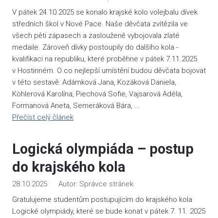
V pátek 24.10.2025 se konalo krajské kolo volejbalu dívek
středních škol v Nové Pace. Naše děvčata zvítězila ve
všech pěti zápasech a zaslouženě vybojovala zlaté
medaile. Zároveň dívky postoupily do dalšího kola -
kvalifikaci na republiku, které proběhne v pátek 7.11.2025
v Hostinném. O co nejlepší umístění budou děvčata bojovat
v této sestavě: Adámková Jana, Kozáková Daniela,
Köhlerová Karolína, Piechová Sofie, Vajsarová Adéla,
Formanová Aneta, Semeráková Bára, ...
Přečíst celý článek
Logická olympiáda – postup
do krajského kola
28.10.2025
Správce stránek
Gratulujeme studentům postupujícím do krajského kola
Logické olympiády, které se bude konat v pátek 7. 11. 2025