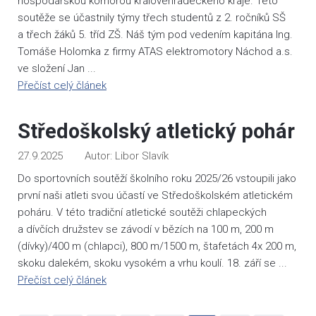
hospodářskou komorou královéhradeckého kraje. Této
soutěže se účastnily týmy třech studentů z 2. ročníků SŠ
a třech žáků 5. tříd ZŠ. Náš tým pod vedením kapitána Ing.
Tomáše Holomka z firmy ATAS elektromotory Náchod a.s.
ve složení Jan ...
Přečíst celý článek
Středoškolský atletický pohár
27.9.2025
Libor Slavík
Do sportovních soutěží školního roku 2025/26 vstoupili jako
první naši atleti svou účastí ve Středoškolském atletickém
poháru. V této tradiční atletické soutěži chlapeckých
a dívčích družstev se závodí v bězích na 100 m, 200 m
(dívky)/400 m (chlapci), 800 m/1500 m, štafetách 4x 200 m,
skoku dalekém, skoku vysokém a vrhu koulí. 18. září se ...
Přečíst celý článek