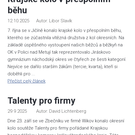
běhu
12.10.2025
Libor Slavík
7. října se v Jičíně konalo krajské kolo v přespolním běhu,
kterého se zúčastnila vítězná družstva z kol okresních. Na
základě úspěšného vystoupení našich běžců a běžkyň na
OK v Polici nad Metují tak reprezentovalo Jiráskovo
gymnázium náchodský okres ve čtyřech ze šesti kategorií.
Nejvíce se dařilo starším žákům (tercie, kvarta), kteří si
doběhli pro ...
Přečíst celý článek
Talenty pro firmy
29.9.2025
David Lichtenberg
Dne 23. září se ve Zbečníku ve firmě Wikov konalo okresní
kolo soutěže Talenty pro firmy pořádané Krajskou