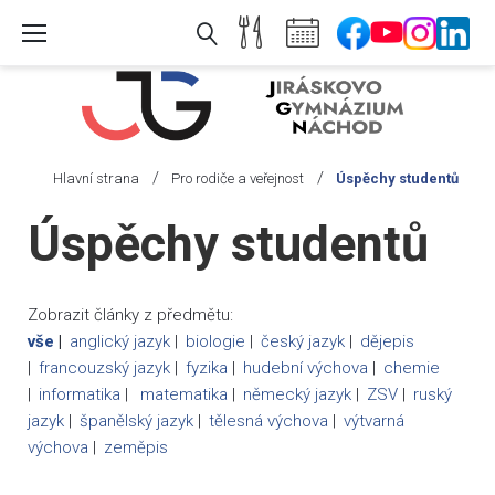
Skip
to
content
/
/
Hlavní strana
Pro rodiče a veřejnost
Úspěchy studentů
Úspěchy
Úspěchy studentů
studentů
Zobrazit články z předmětu:
vše
anglický jazyk
biologie
český jazyk
dějepis
francouzský jazyk
fyzika
hudební výchova
chemie
informatika
matematika
německý jazyk
ZSV
ruský
jazyk
španělský jazyk
tělesná výchova
výtvarná
výchova
zeměpis