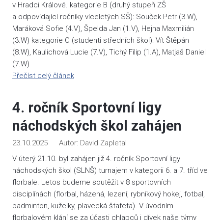
v Hradci Králové. kategorie B (druhý stupeň ZŠ
a odpovídající ročníky víceletých SŠ): Souček Petr (3.W),
Maráková Sofie (4.V), Špelda Jan (1.V), Hejna Maxmilián
(3.W) kategorie C (studenti středních škol): Vít Štěpán
(8.W), Kaulichová Lucie (7.V), Tichý Filip (1.A), Matjaš Daniel
(7.W)
Přečíst celý článek
4. ročník Sportovní ligy
náchodských škol zahájen
23.10.2025
David Zapletal
V úterý 21.10. byl zahájen již 4. ročník Sportovní ligy
náchodských škol (SLNŠ) turnajem v kategorii 6. a 7. tříd ve
florbale. Letos budeme soutěžit v 8 sportovních
disciplínách (florbal, házená, lezení, rybníkový hokej, fotbal,
badminton, kuželky, plavecká štafeta). V úvodním
florbalovém klání se za účasti chlapců i dívek naše týmy