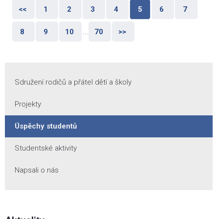
<<
1
2
3
4
5
6
7
8
9
10
...
70
>>
Sdružení rodičů a přátel dětí a školy
Projekty
Úspěchy studentů
Studentské aktivity
Napsali o nás