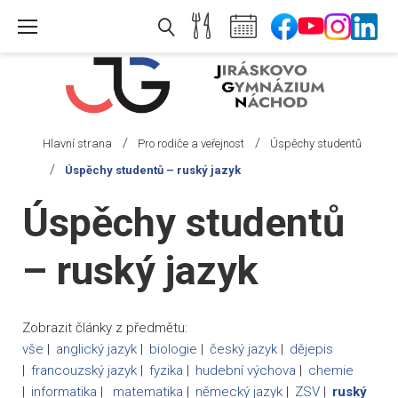
Skip
to
content
/
/
Hlavní strana
Pro rodiče a veřejnost
Úspěchy studentů
/
Úspěchy studentů – ruský jazyk
Úspěchy
Úspěchy studentů
studentů
-
– ruský jazyk
ruský
jazyk
Zobrazit články z předmětu:
vše
anglický jazyk
biologie
český jazyk
dějepis
francouzský jazyk
fyzika
hudební výchova
chemie
informatika
matematika
německý jazyk
ZSV
ruský