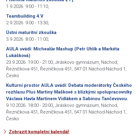
1.9.2026
9:00
-
11:10
,
Teambuilding 4.V
2.9.2026
9:00
-
13:30
,
Ústní maturitní zkouška
3.9.2026
8:00
-
11:00
,
AULA uvádí: Michealův Mashup (Petr Uhlík a Markéta
Lukášková)
23.9.2026
19:00
-
21:00
,
Jiráskovo gymnázium, Náchod,
Řezníčkova 451, Řezníčkova 451, 547 01 Náchod-Náchod 1,
Česko
Kulturní prostor AULA uvádí: Debata moderátorky Českého
rozhlasu Plus Martiny Maškové s blízkými spolupracovníky
Václava Havla Martinem Vidlákem a Sabinou Tančevovou.
9.10.2026
18:00
-
20:00
,
Jiráskovo gymnázium, Náchod,
Řezníčkova 451, Řezníčkova 451, 547 01 Náchod-Náchod 1,
Česko
Zobrazit kompletní kalendář