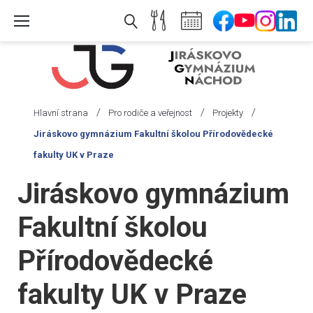
Skip
to
content
/
/
/
Hlavní strana
Pro rodiče a veřejnost
Projekty
Jiráskovo gymnázium Fakultní školou Přírodovědecké
fakulty UK v Praze
Jiráskovo gymnázium
Fakultní školou
Přírodovědecké
fakulty UK v Praze