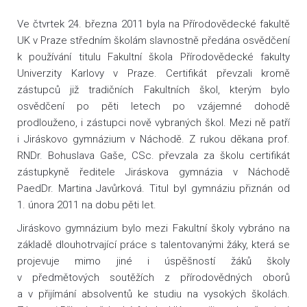
Ve čtvrtek 24. března 2011 byla na Přírodovědecké fakultě
UK v Praze středním školám slavnostně předána osvědčení
k používání titulu Fakultní škola Přírodovědecké fakulty
Univerzity Karlovy v Praze. Certifikát převzali kromě
zástupců již tradičních Fakultních škol, kterým bylo
osvědčení po pěti letech po vzájemné dohodě
prodlouženo, i zástupci nově vybraných škol. Mezi ně patří
i Jiráskovo gymnázium v Náchodě. Z rukou děkana prof.
RNDr. Bohuslava Gaše, CSc. převzala za školu certifikát
zástupkyně ředitele Jiráskova gymnázia v Náchodě
PaedDr. Martina Javůrková. Titul byl gymnáziu přiznán od
1. února 2011 na dobu pěti let.
Jiráskovo gymnázium bylo mezi Fakultní školy vybráno na
základě dlouhotrvající práce s talentovanými žáky, která se
projevuje mimo jiné i úspěšností žáků školy
v předmětových soutěžích z přírodovědných oborů
a v přijímání absolventů ke studiu na vysokých školách.