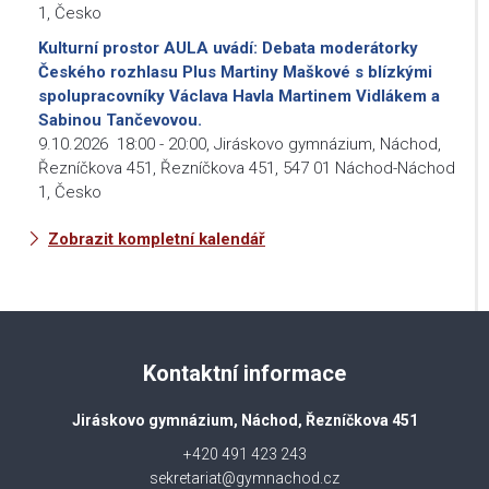
1, Česko
Kulturní prostor AULA uvádí: Debata moderátorky
Českého rozhlasu Plus Martiny Maškové s blízkými
spolupracovníky Václava Havla Martinem Vidlákem a
Sabinou Tančevovou.
9.10.2026
18:00
-
20:00
,
Jiráskovo gymnázium, Náchod,
Řezníčkova 451, Řezníčkova 451, 547 01 Náchod-Náchod
1, Česko
Zobrazit kompletní kalendář
Kontaktní informace
Jiráskovo gymnázium, Náchod, Řezníčkova 451
+420 491 423 243
sekretariat@gymnachod.cz