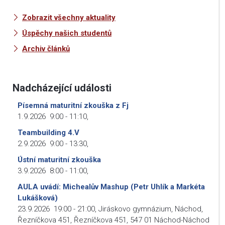
Zobrazit všechny aktuality
Úspěchy našich studentů
Archiv článků
Nadcházející události
Písemná maturitní zkouška z Fj
1.9.2026
9:00
-
11:10
,
Teambuilding 4.V
2.9.2026
9:00
-
13:30
,
Ústní maturitní zkouška
3.9.2026
8:00
-
11:00
,
AULA uvádí: Michealův Mashup (Petr Uhlík a Markéta
Lukášková)
23.9.2026
19:00
-
21:00
,
Jiráskovo gymnázium, Náchod,
Řezníčkova 451, Řezníčkova 451, 547 01 Náchod-Náchod