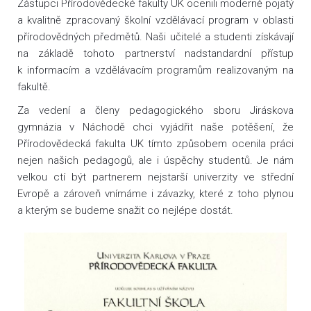
Zástupci Přírodovědecké fakulty UK ocenili moderně pojatý
a kvalitně zpracovaný školní vzdělávací program v oblasti
přírodovědných předmětů. Naši učitelé a studenti získávají
na základě tohoto partnerství nadstandardní přístup
k informacím a vzdělávacím programům realizovaným na
fakultě.
Za vedení a členy pedagogického sboru Jiráskova
gymnázia v Náchodě chci vyjádřit naše potěšení, že
Přírodovědecká fakulta UK tímto způsobem ocenila práci
nejen našich pedagogů, ale i úspěchy studentů. Je nám
velkou ctí být partnerem nejstarší univerzity ve střední
Evropě a zároveň vnímáme i závazky, které z toho plynou
a kterým se budeme snažit co nejlépe dostát.