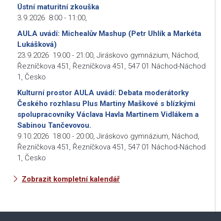
Ústní maturitní zkouška
3.9.2026
8:00
-
11:00
,
AULA uvádí: Michealův Mashup (Petr Uhlík a Markéta
Lukášková)
23.9.2026
19:00
-
21:00
,
Jiráskovo gymnázium, Náchod,
Řezníčkova 451, Řezníčkova 451, 547 01 Náchod-Náchod
1, Česko
Kulturní prostor AULA uvádí: Debata moderátorky
Českého rozhlasu Plus Martiny Maškové s blízkými
spolupracovníky Václava Havla Martinem Vidlákem a
Sabinou Tančevovou.
9.10.2026
18:00
-
20:00
,
Jiráskovo gymnázium, Náchod,
Řezníčkova 451, Řezníčkova 451, 547 01 Náchod-Náchod
1, Česko
Zobrazit kompletní kalendář