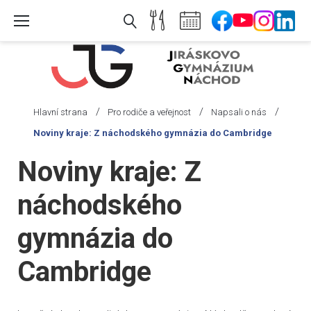
Skip
to
content
/
/
/
Hlavní strana
Pro rodiče a veřejnost
Napsali o nás
Noviny kraje: Z náchodského gymnázia do Cambridge
Noviny kraje: Z
náchodského
gymnázia do
Cambridge