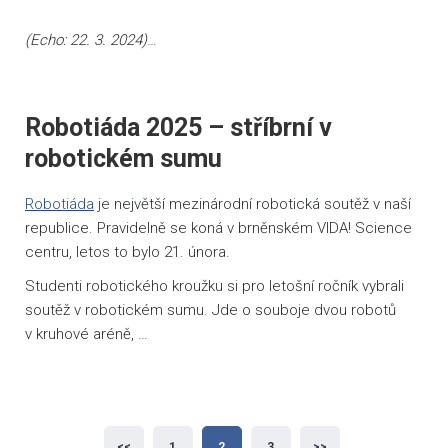
(Echo: 22. 3. 2024)
…
Robotiáda 2025 – stříbrní v
robotickém sumu
Robotiáda
je největší mezinárodní robotická soutěž v naší
republice. Pravidelně se koná v brněnském VIDA! Science
centru, letos to bylo 21. února.
Studenti robotického kroužku si pro letošní ročník vybrali
soutěž v robotickém sumu. Jde o souboje dvou robotů
v kruhové aréně, …
Stránkování
<<
1
2
3
>>