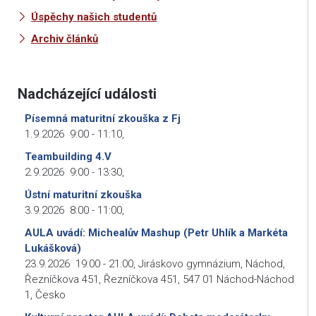
Úspěchy našich studentů
Archiv článků
Nadcházející události
Písemná maturitní zkouška z Fj
1.9.2026
9:00
-
11:10
,
Teambuilding 4.V
2.9.2026
9:00
-
13:30
,
Ústní maturitní zkouška
3.9.2026
8:00
-
11:00
,
AULA uvádí: Michealův Mashup (Petr Uhlík a Markéta
Lukášková)
23.9.2026
19:00
-
21:00
,
Jiráskovo gymnázium, Náchod,
Řezníčkova 451, Řezníčkova 451, 547 01 Náchod-Náchod
1, Česko