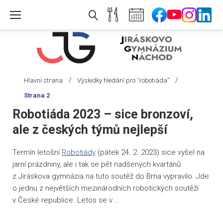
Skip
to
content
/
/
Hlavní strana
Výsledky hledání pro “robotiáda”
Strana 2
Výsledky
Robotiáda 2023 – sice bronzoví,
hledání
ale z českých týmů nejlepší
pro:
robotiáda
Termín letošní
Robotiády
(pátek 24. 2. 2023) sice vyšel na
jarní prázdniny, ale i tak se pět nadšených kvartánů
z Jiráskova gymnázia na tuto soutěž do Brna vypravilo. Jde
o jednu z největších mezinárodních robotických soutěží
v České republice. Letos se v …