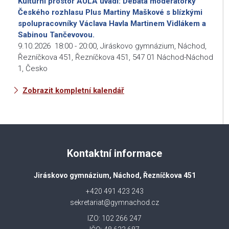
Kulturní prostor AULA uvádí: Debata moderátorky
Českého rozhlasu Plus Martiny Maškové s blízkými
spolupracovníky Václava Havla Martinem Vidlákem a
Sabinou Tančevovou.
9.10.2026
18:00
-
20:00
,
Jiráskovo gymnázium, Náchod,
Řezníčkova 451, Řezníčkova 451, 547 01 Náchod-Náchod
1, Česko
Zobrazit kompletní kalendář
Kontaktní informace
Jiráskovo gymnázium, Náchod, Řezníčkova 451
+420 491 423 243
sekretariat@gymnachod.cz
IZO: 102 266 247