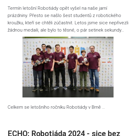
Termín letošní Robotiády opět vyšel na naše jarní
prázdniny. Přesto se našlo šest studentů z robotického
kroužku, kteří se chtěli zúčastnit. Letos jsme sice nepřivezli
žádnou medaili, ale bylo to těsné, o pár setinek sekundy…
Celkem se letošního ročníku Robotiády v Brně …
ECHO: Robotiáda 2024 - sice bez