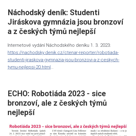
Náchodský deník: Studenti
Jiráskova gymnázia jsou bronzoví
a z českých týmů nejlepší
Internetové vydání Náchodského deníku 1. 3. 2023:
https://nachodsky.denik.cz/ctenar-reporter/robotiada-
studenti-jiraskova-gymnazia-jsou-bronzovi-a-z-ceskych-
tymu-nejlepsi-20.html
…
ECHO: Robotiáda 2023 - sice
bronzoví, ale z českých týmů
nejlepší