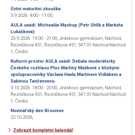
Ústní maturitní zkouška
3.9.2026
8:00
-
11:00
,
AULA uvádí: Michealův Mashup (Petr Uhlík a Markéta
Lukášková)
23.9.2026
19:00
-
21:00
,
Jiráskovo gymnázium, Náchod,
Řezníčkova 451, Řezníčkova 451, 547 01 Náchod-Náchod
1, Česko
Kulturní prostor AULA uvádí: Debata moderátorky
Českého rozhlasu Plus Martiny Maškové s blízkými
spolupracovníky Václava Havla Martinem Vidlákem a
Sabinou Tančevovou.
9.10.2026
18:00
-
20:00
,
Jiráskovo gymnázium, Náchod,
Řezníčkova 451, Řezníčkova 451, 547 01 Náchod-Náchod
1, Česko
Novinářský den Broumov
22.10.2026
,
Zobrazit kompletní kalendář