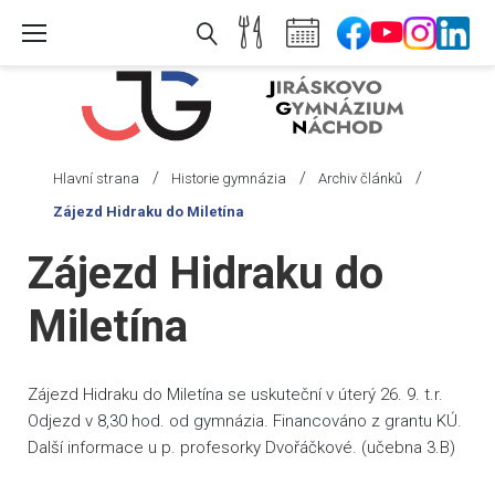
Skip
to
content
/
/
/
Hlavní strana
Historie gymnázia
Archiv článků
Zájezd Hidraku do Miletína
Zájezd Hidraku do
Miletína
Zájezd Hidraku do Miletína se uskuteční v úterý 26. 9. t.r.
Odjezd v 8,30 hod. od gymnázia. Financováno z grantu KÚ.
Další informace u p. profesorky Dvořáčkové. (učebna 3.B)