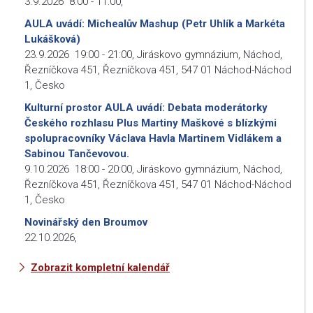
3.9.2026
8:00
-
11:00
,
AULA uvádí: Michealův Mashup (Petr Uhlík a Markéta
Lukášková)
23.9.2026
19:00
-
21:00
,
Jiráskovo gymnázium, Náchod,
Řezníčkova 451, Řezníčkova 451, 547 01 Náchod-Náchod
1, Česko
Kulturní prostor AULA uvádí: Debata moderátorky
Českého rozhlasu Plus Martiny Maškové s blízkými
spolupracovníky Václava Havla Martinem Vidlákem a
Sabinou Tančevovou.
9.10.2026
18:00
-
20:00
,
Jiráskovo gymnázium, Náchod,
Řezníčkova 451, Řezníčkova 451, 547 01 Náchod-Náchod
1, Česko
Novinářský den Broumov
22.10.2026
,
Zobrazit kompletní kalendář