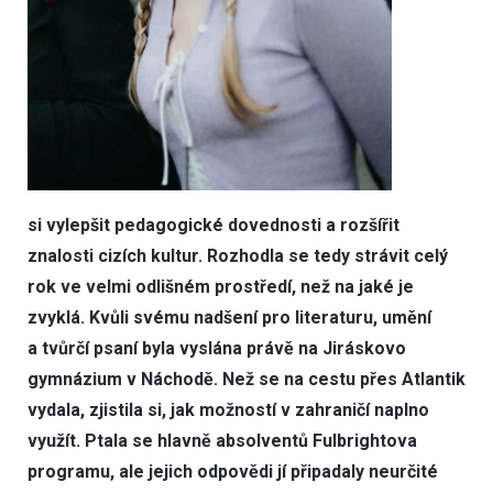
si vylepšit pedagogické dovednosti a rozšířit
znalosti cizích kultur. Rozhodla se tedy strávit celý
rok ve velmi odlišném prostředí, než na jaké je
zvyklá. Kvůli svému nadšení pro literaturu, umění
a tvůrčí psaní byla vyslána právě na Jiráskovo
gymnázium v Náchodě. Než se na cestu přes Atlantik
vydala, zjistila si, jak možností v zahraničí naplno
využít. Ptala se hlavně absolventů Fulbrightova
programu, ale jejich odpovědi jí připadaly neurčité