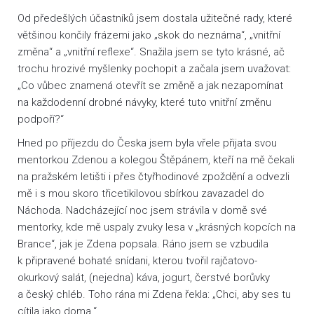
Od předešlých účastníků jsem dostala užitečné rady, které
většinou končily frázemi jako „skok do neznáma“, „vnitřní
změna“ a „vnitřní reflexe“. Snažila jsem se tyto krásné, ač
trochu hrozivé myšlenky pochopit a začala jsem uvažovat:
„Co vůbec znamená otevřít se změně a jak nezapomínat
na každodenní drobné návyky, které tuto vnitřní změnu
podpoří?“
Hned po příjezdu do Česka jsem byla vřele přijata svou
mentorkou Zdenou a kolegou Štěpánem, kteří na mě čekali
na pražském letišti i přes čtyřhodinové zpoždění a odvezli
mě i s mou skoro třicetikilovou sbírkou zavazadel do
Náchoda. Nadcházející noc jsem strávila v domě své
mentorky, kde mě uspaly zvuky lesa v „krásných kopcích na
Brance“, jak je Zdena popsala. Ráno jsem se vzbudila
k připravené bohaté snídani, kterou tvořil rajčatovo-
okurkový salát, (nejedna) káva, jogurt, čerstvé borůvky
a český chléb. Toho rána mi Zdena řekla: „Chci, aby ses tu
cítila jako doma.“