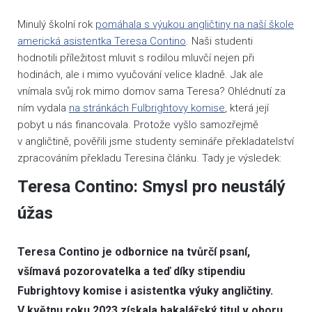
Minulý školní rok
pomáhala s výukou angličtiny na naší škole
americká asistentka Teresa Contino
. Naši studenti
hodnotili příležitost mluvit s rodilou mluvčí nejen při
hodinách, ale i mimo vyučování velice kladně. Jak ale
vnímala svůj rok mimo domov sama Teresa? Ohlédnutí za
ním vydala
na stránkách Fulbrightovy komise
, která její
pobyt u nás financovala. Protože vyšlo samozřejmě
v angličtině, pověřili jsme studenty semináře překladatelství
zpracováním překladu Teresina článku. Tady je výsledek:
Teresa Contino: Smysl pro neustálý
úžas
Teresa Contino je odbornice na tvůrčí psaní,
všímavá pozorovatelka a teď díky stipendiu
Fubrightovy komise i asistentka výuky angličtiny.
V květnu roku 2023 získala bakalářský titul v oboru