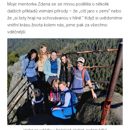
Moje mentorka Zdena se se mnou podělila o několik
dalších příkladů vnímání přírody – že „cítí jaro v zemi“ nebo
že „si listy hrají na schovávanou v hlíně.“ Když si uvědomíme
vnitřní krásu života kolem nás, jsme pak za všechno
vděčnější.