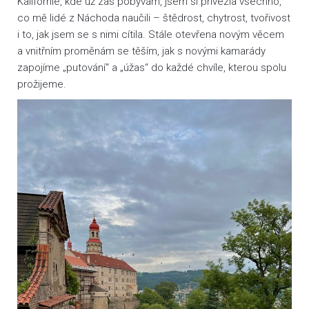
Kalifornie, kde už zas pobývám, jsem si přivezla všechno,
co mě lidé z Náchoda naučili – štědrost, chytrost, tvořivost
i to, jak jsem se s nimi cítila. Stále otevřena novým věcem
a vnitřním proměnám se těším, jak s novými kamarády
zapojíme „putování“ a „úžas“ do každé chvíle, kterou spolu
prožijeme.