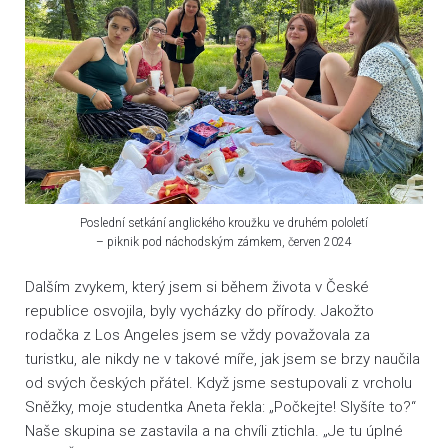
Poslední setkání anglického kroužku ve druhém pololetí
– piknik pod náchodským zámkem, červen 2024
Dalším zvykem, který jsem si během života v České
republice osvojila, byly vycházky do přírody. Jakožto
rodačka z Los Angeles jsem se vždy považovala za
turistku, ale nikdy ne v takové míře, jak jsem se brzy naučila
od svých českých přátel. Když jsme sestupovali z vrcholu
Sněžky, moje studentka Aneta řekla: „Počkejte! Slyšíte to?“
Naše skupina se zastavila a na chvíli ztichla. „Je tu úplné