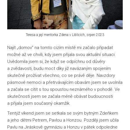
Teresa a její mentorka Zdena v Liblicích, srpen 2023
Najít „domov” na tomto cizím místě mi začalo připadat
možné až ve chvíli, kdy jsem přijala svou aktuální situaci.
Uvědomila jsem si, že když se odpíchnu od důvěry
a zvědavosti, budu moct díky již navázaným spojením
skutečně prožívat všechno, co se právě děje. Navzdory
pásmové nemoci a přetrvávajícím obavám jsem se uvolnila
a začala se cítit s tou spoustou neznámého v pohodě. Ve
skutečnosti jsem se začala méně obávat budoucnosti
a přijala jsem současný okamžik.
Tentýž víkend jsem se setkala se svým bytným Zdeňkem
a jeho dětmi Petrem, Pavlou a Honzou. Později jsem učila
Pavlu na Jiráskově gymnáziu a Honzu v pátek odpoledne