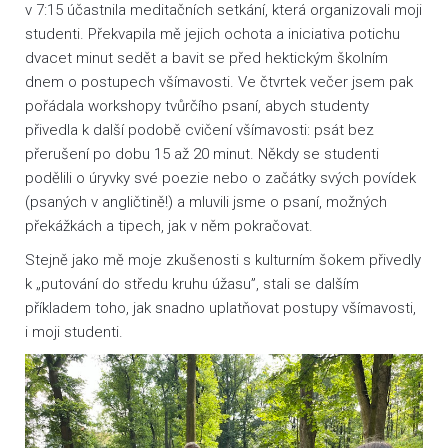
v 7:15 účastnila meditačních setkání, která organizovali moji
studenti. Překvapila mě jejich ochota a iniciativa potichu
dvacet minut sedět a bavit se před hektickým školním
dnem o postupech všímavosti. Ve čtvrtek večer jsem pak
pořádala workshopy tvůrčího psaní, abych studenty
přivedla k další podobě cvičení všímavosti: psát bez
přerušení po dobu 15 až 20 minut. Někdy se studenti
podělili o úryvky své poezie nebo o začátky svých povídek
(psaných v angličtině!) a mluvili jsme o psaní, možných
překážkách a tipech, jak v něm pokračovat.
Stejně jako mě moje zkušenosti s kulturním šokem přivedly
k „putování do středu kruhu úžasu”, stali se dalším
příkladem toho, jak snadno uplatňovat postupy všímavosti,
i moji studenti.