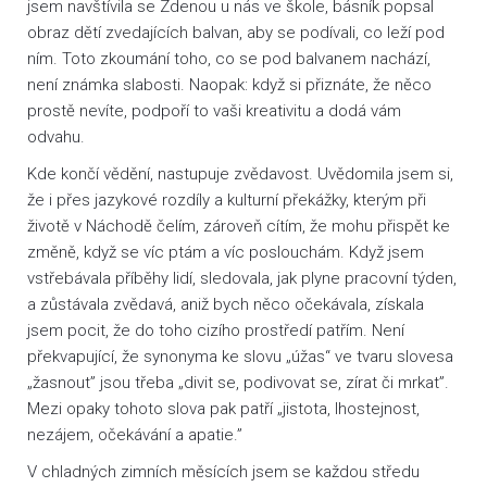
jsem navštívila se Zdenou u nás ve škole, básník popsal
obraz dětí zvedajících balvan, aby se podívali, co leží pod
ním. Toto zkoumání toho, co se pod balvanem nachází,
není známka slabosti. Naopak: když si přiznáte, že něco
prostě nevíte, podpoří to vaši kreativitu a dodá vám
odvahu.
Kde končí vědění, nastupuje zvědavost. Uvědomila jsem si,
že i přes jazykové rozdíly a kulturní překážky, kterým při
životě v Náchodě čelím, zároveň cítím, že mohu přispět ke
změně, když se víc ptám a víc poslouchám. Když jsem
vstřebávala příběhy lidí, sledovala, jak plyne pracovní týden,
a zůstávala zvědavá, aniž bych něco očekávala, získala
jsem pocit, že do toho cizího prostředí patřím. Není
překvapující, že synonyma ke slovu „úžas“ ve tvaru slovesa
„žasnout” jsou třeba „divit se, podivovat se, zírat či mrkat”.
Mezi opaky tohoto slova pak patří „jistota, lhostejnost,
nezájem, očekávání a apatie.”
V chladných zimních měsících jsem se každou středu