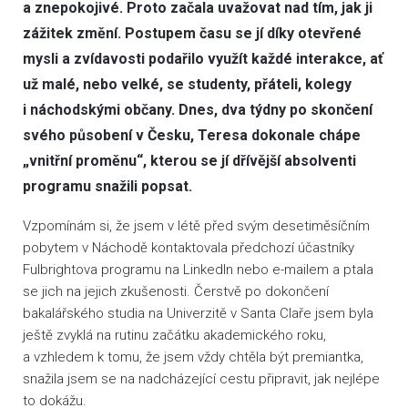
a znepokojivé. Proto začala uvažovat nad tím, jak ji
zážitek změní. Postupem času se jí díky otevřené
mysli a zvídavosti podařilo využít každé interakce, ať
už malé, nebo velké, se studenty, přáteli, kolegy
i náchodskými občany. Dnes, dva týdny po skončení
svého působení v Česku, Teresa dokonale chápe
„vnitřní proměnu“, kterou se jí dřívější absolventi
programu snažili popsat.
Vzpomínám si, že jsem v létě před svým desetiměsíčním
pobytem v Náchodě kontaktovala předchozí účastníky
Fulbrightova programu na LinkedIn nebo e-mailem a ptala
se jich na jejich zkušenosti. Čerstvě po dokončení
bakalářského studia na Univerzitě v Santa Claře jsem byla
ještě zvyklá na rutinu začátku akademického roku,
a vzhledem k tomu, že jsem vždy chtěla být premiantka,
snažila jsem se na nadcházející cestu připravit, jak nejlépe
to dokážu.