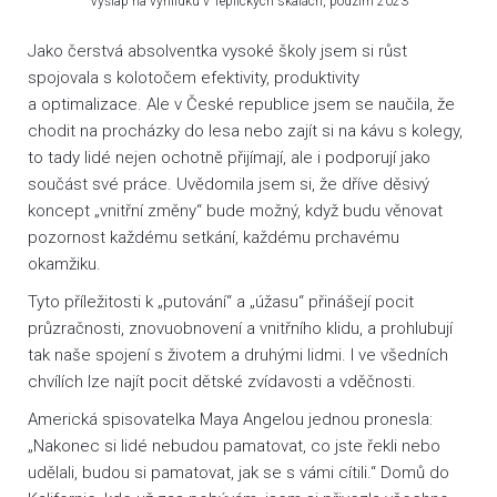
Výšlap na vyhlídku v Teplických skalách, podzim 2023
Jako čerstvá absolventka vysoké školy jsem si růst
spojovala s kolotočem efektivity, produktivity
a optimalizace. Ale v České republice jsem se naučila, že
chodit na procházky do lesa nebo zajít si na kávu s kolegy,
to tady lidé nejen ochotně přijímají, ale i podporují jako
součást své práce. Uvědomila jsem si, že dříve děsivý
koncept „vnitřní změny“ bude možný, když budu věnovat
pozornost každému setkání, každému prchavému
okamžiku.
Tyto příležitosti k „putování“ a „úžasu“ přinášejí pocit
průzračnosti, znovuobnovení a vnitřního klidu, a prohlubují
tak naše spojení s životem a druhými lidmi. I ve všedních
chvílích lze najít pocit dětské zvídavosti a vděčnosti.
Americká spisovatelka Maya Angelou jednou pronesla:
„Nakonec si lidé nebudou pamatovat, co jste řekli nebo
udělali, budou si pamatovat, jak se s vámi cítili.“ Domů do