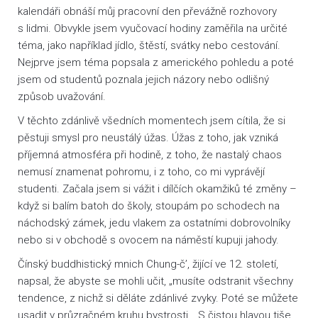
kalendáři obnáší můj pracovní den převážně rozhovory
s lidmi. Obvykle jsem vyučovací hodiny zaměřila na určité
téma, jako například jídlo, štěstí, svátky nebo cestování.
Nejprve jsem téma popsala z amerického pohledu a poté
jsem od studentů poznala jejich názory nebo odlišný
způsob uvažování.
V těchto zdánlivě všedních momentech jsem cítila, že si
pěstuji smysl pro neustálý úžas. Úžas z toho, jak vzniká
příjemná atmosféra při hodině, z toho, že nastalý chaos
nemusí znamenat pohromu, i z toho, co mi vyprávějí
studenti. Začala jsem si vážit i dílčích okamžiků té změny –
když si balím batoh do školy, stoupám po schodech na
náchodský zámek, jedu vlakem za ostatními dobrovolníky
nebo si v obchodě s ovocem na náměstí kupuji jahody.
Čínský buddhistický mnich Chung-č’, žijící ve 12. století,
napsal, že abyste se mohli učit, „musíte odstranit všechny
tendence, z nichž si děláte zdánlivé zvyky. Poté se můžete
usadit v průzračném kruhu bystrosti… S čistou hlavou tiše