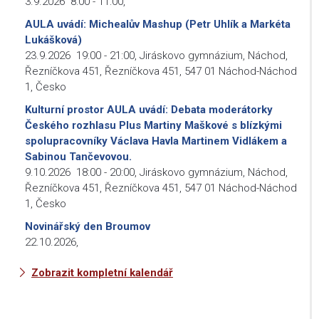
3.9.2026
8:00
-
11:00
,
AULA uvádí: Michealův Mashup (Petr Uhlík a Markéta
Lukášková)
23.9.2026
19:00
-
21:00
,
Jiráskovo gymnázium, Náchod,
Řezníčkova 451, Řezníčkova 451, 547 01 Náchod-Náchod
1, Česko
Kulturní prostor AULA uvádí: Debata moderátorky
Českého rozhlasu Plus Martiny Maškové s blízkými
spolupracovníky Václava Havla Martinem Vidlákem a
Sabinou Tančevovou.
9.10.2026
18:00
-
20:00
,
Jiráskovo gymnázium, Náchod,
Řezníčkova 451, Řezníčkova 451, 547 01 Náchod-Náchod
1, Česko
Novinářský den Broumov
22.10.2026
,
Zobrazit kompletní kalendář