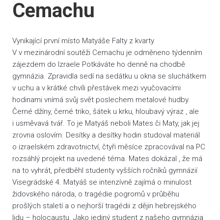
Cemachu
Vynikající první místo Matyáše Falty z kvarty
V v mezinárodní soutěži Cemachu je odměneno týdenním
zájezdem do Izraele Potkáváte ho denně na chodbě
gymnázia. Zpravidla sedí na sedátku u okna se sluchátkem
v uchu a v krátké chvíli přestávek mezi vyučovacími
hodinami vnímá svůj svět poslechem metalové hudby.
Černé džíny, černé triko, šátek u krku, hloubavý výraz , ale
i usměvavá tvář. To je Matyáš neboli Mates či Maty, jak jej
zrovna oslovím. Desítky a desítky hodin studoval materiál
o izraelském zdravotnictví, čtyři měsíce zpracovával na PC
rozsáhlý projekt na uvedené téma. Mates dokázal , že má
na to vyhrát, předběhl studenty vyšších ročníků gymnázií
Visegrádské 4. Matyáš se intenzívně zajímá o minulost
židovského národa, o tragédie pogromů v průběhu
prošlých staletí a o nejhorší tragédii z dějin hebrejského
lidu – holocaustu. Jako jediný student z našeho gymnázia