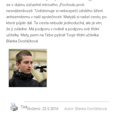
se v dubnu zúčastnil mírového „Pochodu proti
nesnášenlivosti .“Uvědomuje si nebezpečí oživlého šíření
antisemitismu v naší společnosti. Matyáš si našel cestu, po
které půjde dál. Ta cesta nebude jednoduchá, ale já vím,
že ji zvládne. Má podporu v rodině a podporu své třídní
učitelky. Maty, jsem na Tebe pyšná! Tvoje třídní učitelka
Blanka Dvořáčková
Tisk
Vloženo:
23.5.2016
Autor:
Blanka Dvořáčková