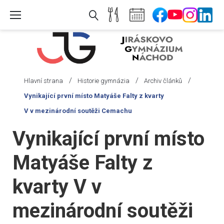
Skip
to
content
/
/
/
Hlavní strana
Historie gymnázia
Archiv článků
Vynikající první místo Matyáše Falty z kvarty
V v mezinárodní soutěži Cemachu
Vynikající první místo
Matyáše Falty z
kvarty V v
mezinárodní soutěži