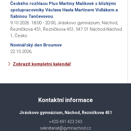
Českého rozhlasu Plus Martiny Maškové s blízkými
spolupracovníky Václava Havla Martinem Vidlákem a
Sabinou Tančevovou.
9.10.2026
18:00
-
20:00
,
Jiráskovo gymnázium, Náchod,
Řezníčkova 451, Řezníčkova 451, 547 01 Náchod-Náchod
1, Česko
Novinářský den Broumov
22.10.2026
,
Zobrazit kompletní kalendář
Kontaktní informace
Jiráskovo gymnázium, Náchod, Řezníčkova 451
+420 491 423 243
sekretariat@gymnachod.cz