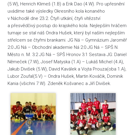
(5.W), Henrich Klimeš (1.B) a Erik Dao (4.W). Pro upřesnění
uvádíme také výsledky Okresního kola konaného
v Náchodě dne 23.2. Čtyři utkání, čtyři vítězství
a přesvědčivý postup do krajského kola. Nejlepším hráčem
turnaje se stal náš Ondra Hušek, který byl naším nejlepším
střelcem se čtyřmi brankami. JG Ná – Gymnázium Jaroměř
2:0 JG Ná – Obchodní akademie Ná 2:0 JG Ná – SPŠ N.
Město n. M. 3:2 JG Ná – SPŠ Hronov 3:1 Sestava JG: Daniel
Němeček (7.W), Josef Matyska (1.A) – Lukáš Michel (4.A),
Jakub Divišek (5.W), David Kaválek a Vojta Prouza(oba 1.A),
Lubor Zoufal(5.V) – Ondra Hušek, Martin Kováčik, Dominik
Kania (všichni 7.W). Zdeněk Košvanec a Jiří Divišek.