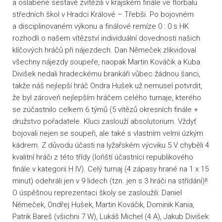
a oslabené sestavě zvítězili v krajském finále ve florbalu
středních škol v Hradci Králové – Třebši. Po bojovném
a disciplinovaném výkonu a finálové remíze 0 : 0 s HK
rozhodli o našem vítězství individuální dovednosti našich
klíčových hráčů při nájezdech. Dan Němeček zlikvidoval
všechny nájezdy soupeře, naopak Martin Kováčik a Kuba
Divišek nedali hradeckému brankáři vůbec žádnou šanci,
takže náš nejlepší hráč Ondra Hušek už nemusel potvrdit,
že byl zároveň nejlepším hráčem celého turnaje, kterého
se zúčastnilo celkem 6 týmů (5 vítězů okresních finále +
družstvo pořadatele. Kluci zaslouží absolutorium. Vždyť
bojovali nejen se soupeři, ale také s vlastním velmi úzkým
kádrem. Z důvodu účasti na lyžařském výcviku 5.V chyběli 4
kvalitní hráči z této třídy (loňští účastníci republikového
finále v kategorii H IV). Celý turnaj (4 zápasy hrané na 1 x 15
minut) odehráli jen v 9 lidech (tzn. jen s 3 hráči na střídání)!!
O úspěšnou reprezentaci školy se zasloužili: Daniel
Němeček, Ondřej Hušek, Martin Kováčik, Dominik Kania,
Patrik Bareš (všichni 7.W), Lukáš Michel (4.A), Jakub Divišek