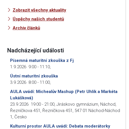
Zobrazit všechny aktuality
Úspěchy našich studentů
Archiv článků
Nadcházející události
Písemná maturitní zkouška z Fj
1.9.2026
9:00
-
11:10
,
Ústní maturitní zkouška
3.9.2026
8:00
-
11:00
,
AULA uvádí: Michealův Mashup (Petr Uhlík a Markéta
Lukášková)
23.9.2026
19:00
-
21:00
,
Jiráskovo gymnázium, Náchod,
Řezníčkova 451, Řezníčkova 451, 547 01 Náchod-Náchod
1, Česko
Kulturní prostor AULA uvádí: Debata moderátorky