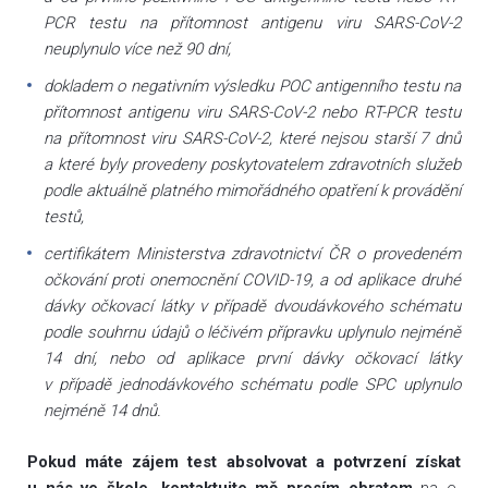
PCR testu na přítomnost antigenu viru SARS-CoV-2
neuplynulo více než 90 dní,
dokladem o negativním výsledku POC antigenního testu na
přítomnost antigenu viru SARS-CoV-2 nebo RT-PCR testu
na přítomnost viru SARS-CoV-2, které nejsou starší 7 dnů
a které byly provedeny poskytovatelem zdravotních služeb
podle aktuálně platného mimořádného opatření k provádění
testů,
certifikátem Ministerstva zdravotnictví ČR o provedeném
očkování proti onemocnění COVID-19, a od aplikace druhé
dávky očkovací látky v případě dvoudávkového schématu
podle souhrnu údajů o léčivém přípravku uplynulo nejméně
14 dní, nebo od aplikace první dávky očkovací látky
v případě jednodávkového schématu podle SPC uplynulo
nejméně 14 dnů.
Pokud máte zájem test absolvovat a potvrzení získat
u nás ve škole, kontaktujte mě prosím obratem
na e-