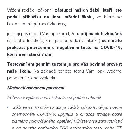
Vážení rodiče, zákonní
zástupci našich žáků,
kteří jste
podali přihlášku na jinou střední školu,
ve které se
budou konat přijímací zkoušky,
je moji povinností Vás upozornit, že
u přijímacích zkoušek
(v té střední škole, kam jste si podali přihlášku)
se musíte
prokázat potvrzením o negativním testu na COVID-19,
který není starší 7 dní
.
Testování antigenním testem je pro Vás povinná provést
naše škola.
Na základě tohoto testu Vám pak vydáme
potvrzení o jeho výsledku.
Možnosti nahrazení potvrzení
Potvrzení vydané naší školou lze případně nahradit
dokladem o tom, že osoba prodělala laboratorně potvrzené
onemocnění COVID-19, uplynula u ní doba izolace podle
platného mimořádného opatření Ministerstva zdravotnictví
a od prvního pozitivního POC antigenního testu nebo RT-