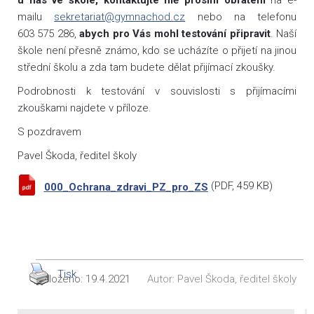
mailu
sekretariat@gymnachod.cz
nebo na telefonu
603 575 286,
abych pro Vás mohl testování připravit
. Naší
škole není přesně známo, kdo se ucházíte o přijetí na jinou
střední školu a zda tam budete dělat přijímací zkoušky.
Podrobnosti k testování v souvislosti s přijímacími
zkouškami najdete v příloze.
S pozdravem
Pavel Škoda, ředitel školy
(
PDF
, 459 KB)
000_Ochrana_zdravi_PZ_pro_ZS
Tisk
Vloženo:
19.4.2021
Autor:
Pavel Škoda, ředitel školy