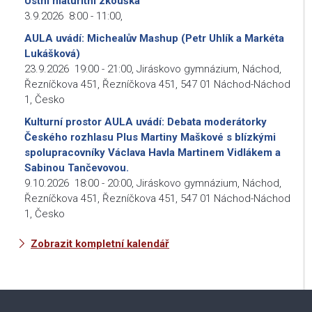
Ústní maturitní zkouška
3.9.2026
8:00
-
11:00
,
AULA uvádí: Michealův Mashup (Petr Uhlík a Markéta
Lukášková)
23.9.2026
19:00
-
21:00
,
Jiráskovo gymnázium, Náchod,
Řezníčkova 451, Řezníčkova 451, 547 01 Náchod-Náchod
1, Česko
Kulturní prostor AULA uvádí: Debata moderátorky
Českého rozhlasu Plus Martiny Maškové s blízkými
spolupracovníky Václava Havla Martinem Vidlákem a
Sabinou Tančevovou.
9.10.2026
18:00
-
20:00
,
Jiráskovo gymnázium, Náchod,
Řezníčkova 451, Řezníčkova 451, 547 01 Náchod-Náchod
1, Česko
Zobrazit kompletní kalendář