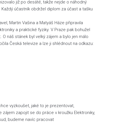
nizovalo již po desáté, takže nejde o náhodný
. Každý účastník obdržel diplom za účast a tašku
avel, Martin Vašina a Matyáš Háze připravila
ktroniky a praktické fyziky. V Praze pak bohužel
t. O náš stánek byl velký zájem a bylo jen málo
očila Česká televize a lze ji shlédnout na odkazu:
chce vyzkoušet, jaké to je prezentovat,
 zájem zapojit se do práce v kroužku Elektroniky,
dosud, budeme navíc pracovat