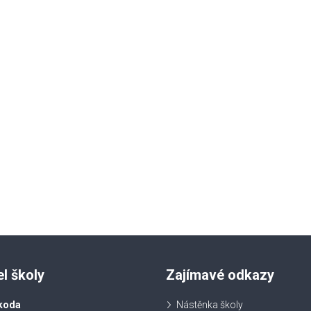
el školy
Zajímavé odkazy
koda
Nástěnka školy