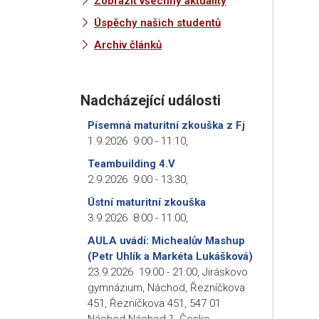
Zobrazit všechny aktuality
Úspěchy našich studentů
Archiv článků
Nadcházející události
Písemná maturitní zkouška z Fj
1.9.2026
9:00
-
11:10
,
Teambuilding 4.V
2.9.2026
9:00
-
13:30
,
Ústní maturitní zkouška
3.9.2026
8:00
-
11:00
,
AULA uvádí: Michealův Mashup
(Petr Uhlík a Markéta Lukášková)
23.9.2026
19:00
-
21:00
,
Jiráskovo
gymnázium, Náchod, Řezníčkova
451, Řezníčkova 451, 547 01
Náchod-Náchod 1, Česko