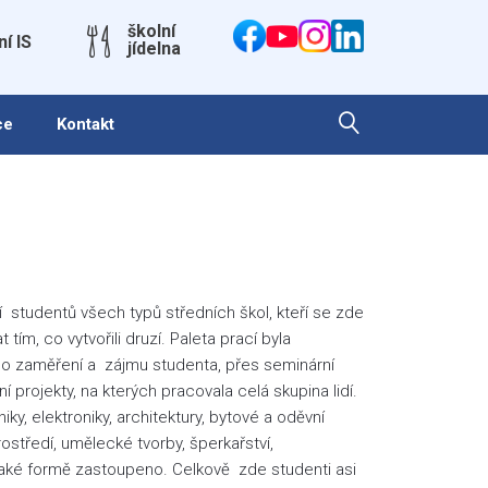
školní
ní IS
jídelna
ce
Kontakt
í studentů všech typů středních škol, kteří se zde
ím, co vytvořili druzí. Paleta prací byla
ního zaměření a zájmu studenta, přes seminární
projekty, na kterých pracovala celá skupina lidí.
iky, elektroniky, architektury, bytové a oděvní
rostředí, umělecké tvorby, šperkařství,
ějaké formě zastoupeno. Celkově zde studenti asi