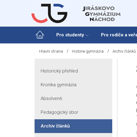
Skip
to
content
Pro studenty
Pro rodiče a veř
/
/
Hlavní strana
Historie gymnázia
Archiv článků
Historický přehled
Kronika gymnázia
Absolventi
Pedagogický sbor
Archiv článků