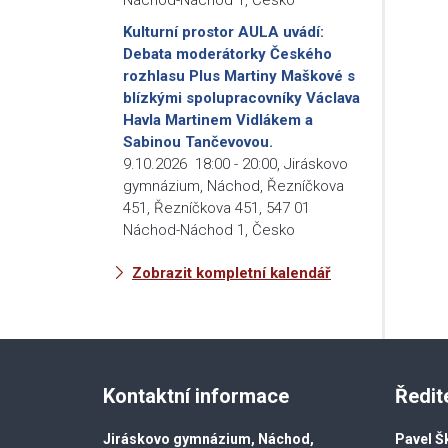
Kulturní prostor AULA uvádí:
Debata moderátorky Českého
rozhlasu Plus Martiny Maškové s
blízkými spolupracovníky Václava
Havla Martinem Vidlákem a
Sabinou Tančevovou.
9.10.2026
18:00
-
20:00
,
Jiráskovo
gymnázium, Náchod, Řezníčkova
451, Řezníčkova 451, 547 01
Náchod-Náchod 1, Česko
Zobrazit kompletní kalendář
Kontaktní informace
Ředit
Jiráskovo gymnázium, Náchod,
Pavel Š