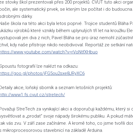
ze stovky škol prezentovali přes 200 projektů. ČVUT tuto akci orga
počin, ale systematický prvek, se kterým lze počítat i do budoucna
sdrobnými dárky.
Naše škola na této akci byla letos poprvé. Trojice studentů Bláha P
ukázku výrobků které vznikly během uplynulých tří let na kroužku Ele
vystupovali jen dva z nich, Pavel Bláha se pro úraz nemohl zúčastni
chvil, kdy naše přístroje nikdo neobdivoval. Reportáž ze setkání nat
https://www.youtube.com/watch?v=rVoNtfXHbuo
Spoustu fotografií lze nalézt na odkazu:
https://goo.gl/photos/jFG5ou2sxe8JRyXC6
Detaily akce, loňský sborník a seznam letošních projektů:
http://www1.fs.cvut.cz/stretech/
Považuji StreTech za vynikající akci a doporučuji každému, který si 
vysvětlovat a „prodat“ svoje nápady širokému publiku. A pokud máte
tak vás zvu. V září zase začínáme. A kromě toho, co jsme tvořili 
s mikroprocesorovou stavebnicí na základě Arduina.