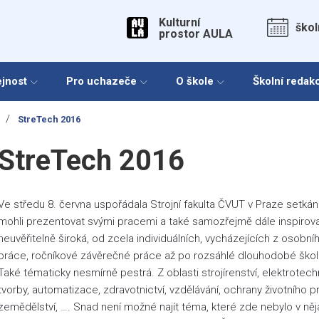
Kulturní
škol
prostor AULA
ejnost
Pro uchazeče
O škole
Školní redak
/
StreTech 2016
StreTech 2016
Ve středu 8. června uspořádala Strojní fakulta ČVUT v Praze setkán
mohli prezentovat svými pracemi a také samozřejmě dále inspirovat t
neuvěřitelně široká, od zcela individuálních, vycházejících z osob
práce, ročníkové závěrečné práce až po rozsáhlé dlouhodobé školní 
Také tématicky nesmírně pestrá. Z oblasti strojírenství, elektrotechn
tvorby, automatizace, zdravotnictví, vzdělávání, ochrany životního p
zemědělství, …. Snad není možné najít téma, které zde nebylo v n