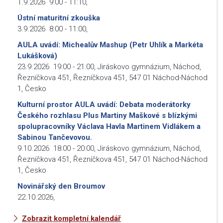
1.9.2026
9:00
-
11:10
,
Ústní maturitní zkouška
3.9.2026
8:00
-
11:00
,
AULA uvádí: Michealův Mashup (Petr Uhlík a Markéta
Lukášková)
23.9.2026
19:00
-
21:00
,
Jiráskovo gymnázium, Náchod,
Řezníčkova 451, Řezníčkova 451, 547 01 Náchod-Náchod
1, Česko
Kulturní prostor AULA uvádí: Debata moderátorky
Českého rozhlasu Plus Martiny Maškové s blízkými
spolupracovníky Václava Havla Martinem Vidlákem a
Sabinou Tančevovou.
9.10.2026
18:00
-
20:00
,
Jiráskovo gymnázium, Náchod,
Řezníčkova 451, Řezníčkova 451, 547 01 Náchod-Náchod
1, Česko
Novinářský den Broumov
22.10.2026
,
Zobrazit kompletní kalendář