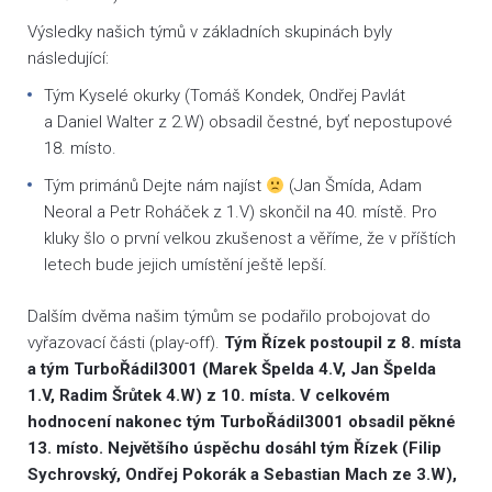
Výsledky našich týmů v základních skupinách byly
následující:
Tým Kyselé okurky (Tomáš Kondek, Ondřej Pavlát
a Daniel Walter z 2.W) obsadil čestné, byť nepostupové
18. místo.
Tým primánů Dejte nám najíst
(Jan Šmída, Adam
Neoral a Petr Roháček z 1.V) skončil na 40. místě. Pro
kluky šlo o první velkou zkušenost a věříme, že v příštích
letech bude jejich umístění ještě lepší.
Dalším dvěma našim týmům se podařilo probojovat do
vyřazovací části (play-off).
Tým Řízek postoupil z 8. místa
a tým TurboŘádil3001 (Marek Špelda 4.V, Jan Špelda
1.V, Radim Šrůtek 4.W) z 10. místa. V celkovém
hodnocení nakonec tým TurboŘádil3001 obsadil pěkné
13. místo. Největšího úspěchu dosáhl tým Řízek (Filip
Sychrovský, Ondřej Pokorák a Sebastian Mach ze 3.W),