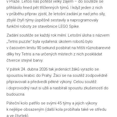
v Praze. Letos nás potěšil velký zájem – do soutěže se
přihlásilo hned pět tříčlenných týmů. I když jeden z nich
v průběhu příprav zjistil, že letošní zadání je nad jeho síly,
zbylé čtyři týmy úspěšně sestavily a naprogramovaly
funkční roboty ze stavebnice LEGO Spike.
Zadání soutěže se každý rok mění. Letošní úloha s názvem
„Tetris puzzle“ byla vydařená: úkolem robotů bylo
v časovém limitu 90 sekund posbírat na hřišti různobarevné
dílky hry Tetris a na určených místech z nich poskládat
čtverce stejné barvy.
V pátek 24. dubna 2026 tak jedenáct žáků vyrazilo se
spoustou krabic do Prahy. Žáci se na soutěž zodpovědně
připravovali a předvedli pěkné výkony. Celou soutěž
i doprovodný raut si užili a nasbírali spoustu zkušeností do
budoucna.
Páteční kolo patřilo se svými 45 týmy a jejich výkony
k nejlépe obsazeným (další kola probíhala také ve středu
a ve čtvrtek).