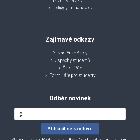
+420 491 423 219
reditel@gymnachod.cz
Zajímavé odkazy
Nástěnka školy
Úspěchy studentů
Školní řád
Formuláře pro studenty
Odběr novinek
Stiskem tlačítka „Přihlásit se k odběru“ souhlasíte se zpracováním