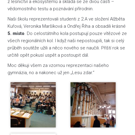
z lesnictví a ekosystémů a skládá se ze dvou částí –
vědomostního testu a poznávání přírodnin.
Naši školu reprezentovali studenti z 2.A ve složení Alžběta
Kuřová, Veronika Maršíková a Ondřej Říha a obsadili krásné
5. místo
. Do celostátního kola postupují pouze vítězové ze
všech regionálních kol. I když naši nepostoupili, tak si celý
průběh soutěže užili a něco nového se naučili. Příští rok se
určitě opět pokusí uspět a postoupit dál.
Moc děkuji všem za vzornou reprezentaci našeho
gymnázia, no a nakonec už jen „Lesu zdar.“