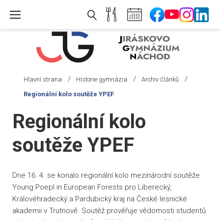
Skip
to
content
/
/
/
Hlavní strana
Historie gymnázia
Archiv článků
Regionální kolo soutěže YPEF
Regionální kolo
soutěže YPEF
Dne 16. 4. se konalo regionální kolo mezinárodní soutěže
Young Poepl in European Forests pro Liberecký,
Královéhradecký a Pardubický kraj na České lesnické
akademii v Trutnově. Soutěž prověřuje vědomosti studentů