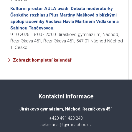
Kulturní prostor AULA uvádí: Debata moderátorky
Českého rozhlasu Plus Martiny Maškové s blízkými
spolupracovníky Václava Havla Martinem Vidlákem a
Sabinou Tančevovou.
9.10.2026
18:00
-
20:00
,
Jiráskovo gymnázium, Náchod,
Řezníčkova 451, Řezníčkova 451, 547 01 Náchod-Náchod
1, Česko
Zobrazit kompletní kalendář
Kontaktní informace
Jiráskovo gymnázium, Náchod, Řezníčkova 451
+420 491 423 243
sekretariat@gymnachod.cz