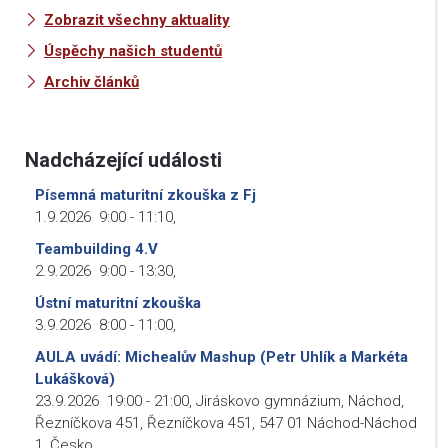
Zobrazit všechny aktuality
Úspěchy našich studentů
Archiv článků
Nadcházející události
Písemná maturitní zkouška z Fj
1.9.2026
9:00
-
11:10
,
Teambuilding 4.V
2.9.2026
9:00
-
13:30
,
Ústní maturitní zkouška
3.9.2026
8:00
-
11:00
,
AULA uvádí: Michealův Mashup (Petr Uhlík a Markéta
Lukášková)
23.9.2026
19:00
-
21:00
,
Jiráskovo gymnázium, Náchod,
Řezníčkova 451, Řezníčkova 451, 547 01 Náchod-Náchod
1, Česko