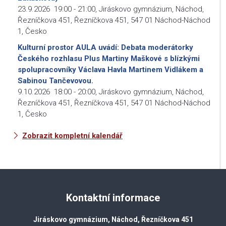
23.9.2026
19:00
-
21:00
,
Jiráskovo gymnázium, Náchod,
Řezníčkova 451, Řezníčkova 451, 547 01 Náchod-Náchod
1, Česko
Kulturní prostor AULA uvádí: Debata moderátorky
Českého rozhlasu Plus Martiny Maškové s blízkými
spolupracovníky Václava Havla Martinem Vidlákem a
Sabinou Tančevovou.
9.10.2026
18:00
-
20:00
,
Jiráskovo gymnázium, Náchod,
Řezníčkova 451, Řezníčkova 451, 547 01 Náchod-Náchod
1, Česko
Zobrazit kompletní kalendář
Kontaktní informace
Jiráskovo gymnázium, Náchod, Řezníčkova 451