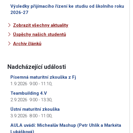
Výsledky přijímacího řízení ke studiu od školního roku
2026-27
Zobrazit všechny aktuality
Úspěchy našich studentů
Archiv článků
Nadcházející události
Písemná maturitní zkouška z Fj
1.9.2026
9:00
-
11:10
,
Teambuilding 4.V
2.9.2026
9:00
-
13:30
,
Ústní maturitní zkouška
3.9.2026
8:00
-
11:00
,
AULA uvádí: Michealův Mashup (Petr Uhlík a Markéta
Lukášková)