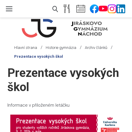
Skip
to
content
/
/
/
Hlavní strana
Historie gymnázia
Archiv článků
Prezentace vysokých škol
Prezentace vysokých
škol
Informace v přiloženém letáčku