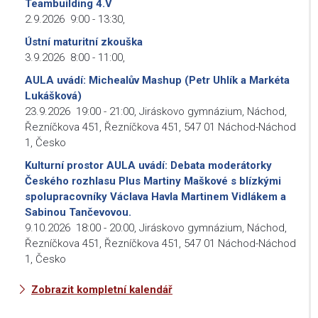
Teambuilding 4.V
2.9.2026
9:00
-
13:30
,
Ústní maturitní zkouška
3.9.2026
8:00
-
11:00
,
AULA uvádí: Michealův Mashup (Petr Uhlík a Markéta
Lukášková)
23.9.2026
19:00
-
21:00
,
Jiráskovo gymnázium, Náchod,
Řezníčkova 451, Řezníčkova 451, 547 01 Náchod-Náchod
1, Česko
Kulturní prostor AULA uvádí: Debata moderátorky
Českého rozhlasu Plus Martiny Maškové s blízkými
spolupracovníky Václava Havla Martinem Vidlákem a
Sabinou Tančevovou.
9.10.2026
18:00
-
20:00
,
Jiráskovo gymnázium, Náchod,
Řezníčkova 451, Řezníčkova 451, 547 01 Náchod-Náchod
1, Česko
Zobrazit kompletní kalendář