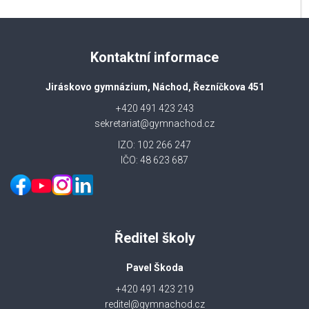
Kontaktní informace
Jiráskovo gymnázium, Náchod, Řezníčkova 451
+420 491 423 243
sekretariat@gymnachod.cz
IZO: 102 266 247
IČO: 48 623 687
Ředitel školy
Pavel Škoda
+420 491 423 219
reditel@gymnachod.cz