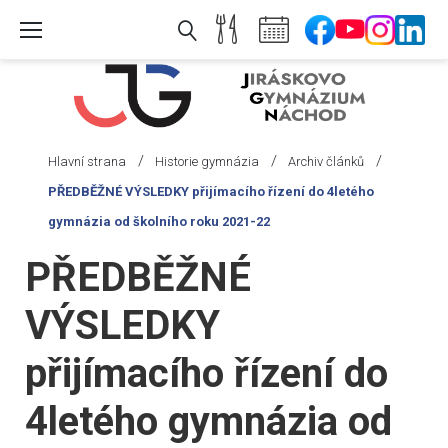
Skip
to
content
/
/
/
Hlavní strana
Historie gymnázia
Archiv článků
PŘEDBĚŽNÉ VÝSLEDKY přijímacího řízení do 4letého
gymnázia od školního roku 2021-22
PŘEDBĚŽNÉ
VÝSLEDKY
přijímacího řízení do
4letého gymnázia od