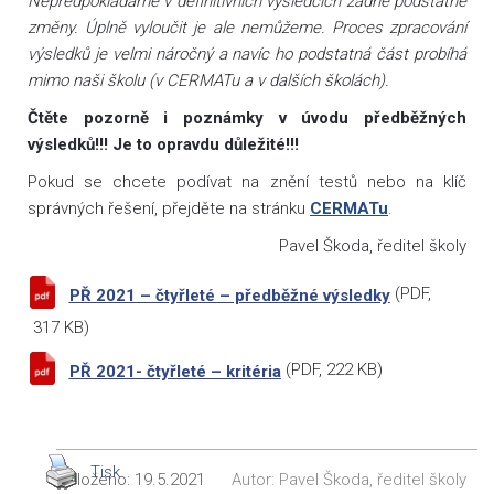
Nepředpokládáme v definitivních výsledcích žádné podstatné
změny. Úplně vyloučit je ale nemůžeme. Proces zpracování
výsledků je velmi náročný a navíc ho podstatná část probíhá
mimo naši školu (v CERMATu a v dalších školách).
Čtěte pozorně i poznámky v úvodu předběžných
výsledků!!! Je to opravdu důležité!!!
Pokud se chcete podívat na znění testů nebo na klíč
správných řešení, přejděte na stránku
CERMATu
.
Pavel Škoda, ředitel školy
(
PDF
,
PŘ 2021 – čtyřleté – předběžné výsledky
317 KB)
(
PDF
, 222 KB)
PŘ 2021- čtyřleté – kritéria
Tisk
Vloženo:
19.5.2021
Autor:
Pavel Škoda, ředitel školy