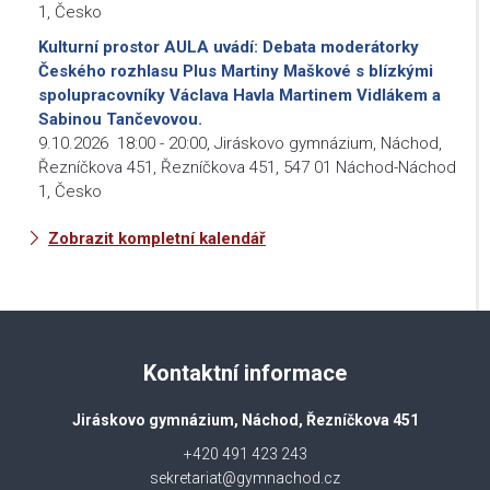
1, Česko
Kulturní prostor AULA uvádí: Debata moderátorky
Českého rozhlasu Plus Martiny Maškové s blízkými
spolupracovníky Václava Havla Martinem Vidlákem a
Sabinou Tančevovou.
9.10.2026
18:00
-
20:00
,
Jiráskovo gymnázium, Náchod,
Řezníčkova 451, Řezníčkova 451, 547 01 Náchod-Náchod
1, Česko
Zobrazit kompletní kalendář
Kontaktní informace
Jiráskovo gymnázium, Náchod, Řezníčkova 451
+420 491 423 243
sekretariat@gymnachod.cz