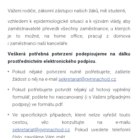
Vážení rodiče, zákonní zástupci našich žáků, milí studenti,
vzhledem k epidemiologické situaci a k výzvám vlády, aby
zaměstnavatelé převedli všechny zaměstnance, u kterých
je to možné, na home office, pracují z domova
i zaměstnanci naší kanceláře.
Veškerá potřebná potvrzení podepisujeme na dálku
prostřednictvím elektronického podpisu.
Pokud nějaké potvrzení nutně potřebujete, zašlete
žádost o něj na e-mail
sekretariat@gymnachod.cz
.
Pokud potřebujete potvrdit nějaký už hotový vyplněný
formulář, pošlete ho nascanovaný (i s Vašimi případnými
podpisy) ve formátu pdf.
Ve specifických případech, které nelze vyřešit touto
cestou, věc konzultujte na e-mailu
sekretariat@gymnachod.cz
. Pokud uvedete telefonní
číslo, zavoláme Vám zpět.