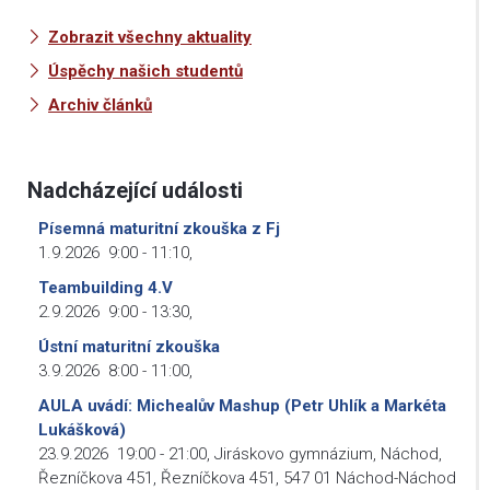
Zobrazit všechny aktuality
Úspěchy našich studentů
Archiv článků
Nadcházející události
Písemná maturitní zkouška z Fj
1.9.2026
9:00
-
11:10
,
Teambuilding 4.V
2.9.2026
9:00
-
13:30
,
Ústní maturitní zkouška
3.9.2026
8:00
-
11:00
,
AULA uvádí: Michealův Mashup (Petr Uhlík a Markéta
Lukášková)
23.9.2026
19:00
-
21:00
,
Jiráskovo gymnázium, Náchod,
Řezníčkova 451, Řezníčkova 451, 547 01 Náchod-Náchod