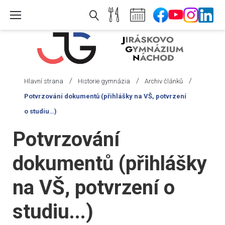
Skip
to
content
/
/
/
Hlavní strana
Historie gymnázia
Archiv článků
Potvrzování dokumentů (přihlášky na VŠ, potvrzení
o studiu…)
Potvrzování
dokumentů (přihlášky
na VŠ, potvrzení o
studiu...)