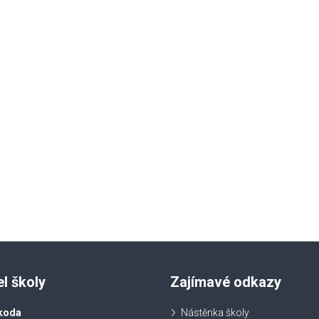
el školy
Zajímavé odkazy
koda
Nástěnka školy