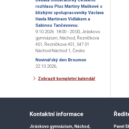
rozhlasu Plus Martiny Maškové s
blízkými spolupracovníky Václava
Havla Martinem Vidlákem a
Sabinou Tančevovou.
9.10.2026
18:00
-
20:00
,
Jiráskovo
gymnázium, Náchod, Řezníčkova
451, Řezníčkova 451, 547 01
Náchod-Náchod 1, Česko
Novinářský den Broumov
22.10.2026
,
Zobrazit kompletní kalendář
Kontaktní informace
Ředit
Jiráskovo gymnázium, Náchod,
Pavel Š