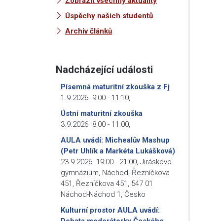
Zobrazit všechny aktuality
Úspěchy našich studentů
Archiv článků
Nadcházející události
Písemná maturitní zkouška z Fj
1.9.2026
9:00
-
11:10
,
Ústní maturitní zkouška
3.9.2026
8:00
-
11:00
,
AULA uvádí: Michealův Mashup
(Petr Uhlík a Markéta Lukášková)
23.9.2026
19:00
-
21:00
,
Jiráskovo
gymnázium, Náchod, Řezníčkova
451, Řezníčkova 451, 547 01
Náchod-Náchod 1, Česko
Kulturní prostor AULA uvádí:
Debata moderátorky Českého