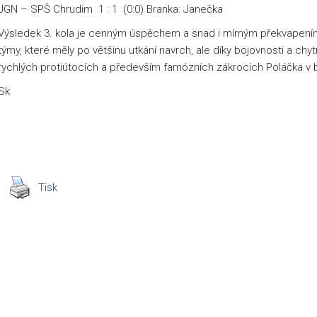
JGN – SPŠ Chrudim 1 : 1 (0:0) Branka: Janečka
Výsledek 3. kola je cenným úspěchem a snad i mírným překvapením, 
týmy, které měly po většinu utkání navrch, ale díky bojovnosti a c
rychlých protiútocích a především famózních zákrocích Poláčka v b
Sk
Tisk