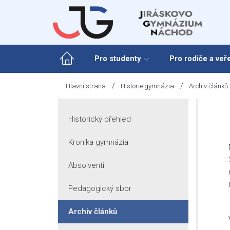
Skip
to
content
Pro studenty
Pro rodiče a veř
/
/
Hlavní strana
Historie gymnázia
Archiv článků
Historický přehled
Kronika gymnázia
Absolventi
Pedagogický sbor
Archiv článků