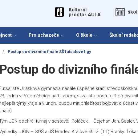
Kulturní
škol
prostor AULA
ejnost
Pro uchazeče
O škole
Školní redak
/
Postup do divizního finále SŠ futsalové ligy
Postup do divizního finál
Futsalisté Jiráskova gymnázia nadále úspěšně kráčí středoškolskou li
23. ledna v Předměřicích nad Labem, si zajistili postup již do diviz
nejlepší týmy kraje a v únoru budou mít příležitost bojovat o účast v
finále).
Tým JGN odehrál turnaj v sestavě: Poláček – Čejchan Jan, Šesler, 
Výsledky: JGN – SOŠ a JŠ Hradec Králové 3 : 2 (1:1) Branky: Ťokan