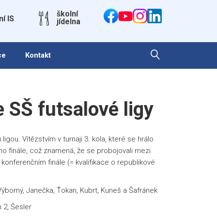
školní
ní IS
jídelna
ce
Kontakt
e SŠ futsalové ligy
gou. Vítězstvím v turnaji 3. kola, které se hrálo
ního finále, což znamená, že se probojovali mezi
 konferenčním finále (= kvalifikace o republikové
Výborný, Janečka, Ťokan, Kubrt, Kuneš a Šafránek
 2, Šesler