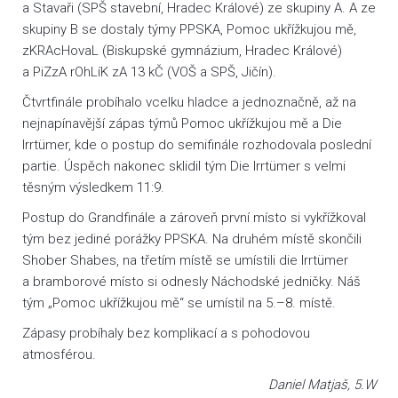
a Stavaři (SPŠ stavební, Hradec Králové) ze skupiny A. A ze
skupiny B se dostaly týmy PPSKA, Pomoc ukřížkujou mě,
zKRAcHovaL (Biskupské gymnázium, Hradec Králové)
a PiZzA rOhLíK zA 13 kČ (VOŠ a SPŠ, Jičín).
Čtvrtfinále probíhalo vcelku hladce a jednoznačně, až na
nejnapínavější zápas týmů Pomoc ukřížkujou mě a Die
Irrtümer, kde o postup do semifinále rozhodovala poslední
partie. Úspěch nakonec sklidil tým Die Irrtümer s velmi
těsným výsledkem 11:9.
Postup do Grandfinále a zároveň první místo si vykřížkoval
tým bez jediné porážky PPSKA. Na druhém místě skončili
Shober Shabes, na třetím místě se umístili die Irrtümer
a bramborové místo si odnesly Náchodské jedničky. Náš
tým „Pomoc ukřížkujou mě“ se umístil na 5.–8. místě.
Zápasy probíhaly bez komplikací a s pohodovou
atmosférou.
Daniel Matjaš, 5.W