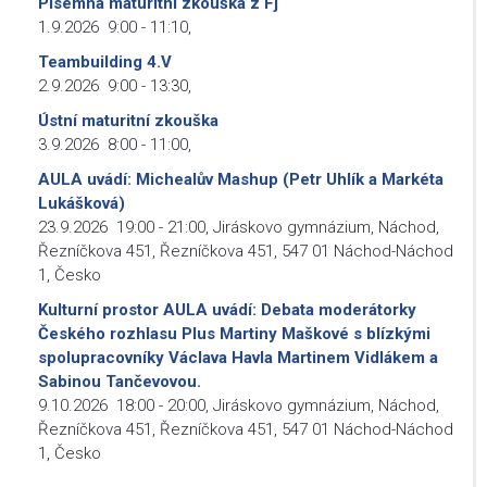
Písemná maturitní zkouška z Fj
1.9.2026
9:00
-
11:10
,
Teambuilding 4.V
2.9.2026
9:00
-
13:30
,
Ústní maturitní zkouška
3.9.2026
8:00
-
11:00
,
AULA uvádí: Michealův Mashup (Petr Uhlík a Markéta
Lukášková)
23.9.2026
19:00
-
21:00
,
Jiráskovo gymnázium, Náchod,
Řezníčkova 451, Řezníčkova 451, 547 01 Náchod-Náchod
1, Česko
Kulturní prostor AULA uvádí: Debata moderátorky
Českého rozhlasu Plus Martiny Maškové s blízkými
spolupracovníky Václava Havla Martinem Vidlákem a
Sabinou Tančevovou.
9.10.2026
18:00
-
20:00
,
Jiráskovo gymnázium, Náchod,
Řezníčkova 451, Řezníčkova 451, 547 01 Náchod-Náchod
1, Česko