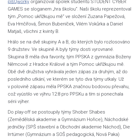
pIšQworky
organizoval spolek studentů STUDENT CYBER
GAMES se sloganem „hra školou“. Naši školu reprezentoval
tým „Pomoc ukřížkujou mě“ ve složení Zuzana Papežová,
Eva Hrnčířová, Šimon Bubeníček, Vilém Vokůrka a Daniel
Matjaš, všichni z kvinty B.
Hrálo se na dvě skupiny A a B, do kterých bylo rozlosováno
9 družstev. Ve skupině A byly týmy dosti vyrovnané.
Skupina B měla dva favority, tým PPSKA z gymnázia Boženy
Němcové z Hradce Králové a tým Pomoc ukřížkujou mě.
Obě dvě družstva vyhrávala jeden zápas za druhým, až do
posledního utkání, ve kterém se tyto dva týmy utkaly. Už
v polovině zápasu měla PPSKA značnou bodovou převahu,
což vyústilo ve výhru 12:8 pro PPSKu a tím si ponechala
sérii výher.
Do play-off se postoupily týmy Shober Shabes
(Zemědělská akademie a Gymnázium Hořice), Náchodské
jedničky (SPŠ stavební a Obchodní akademie Náchod), Die
Irrtümer (Gymnázium a SOŠ pedagogická, Nová Paka)