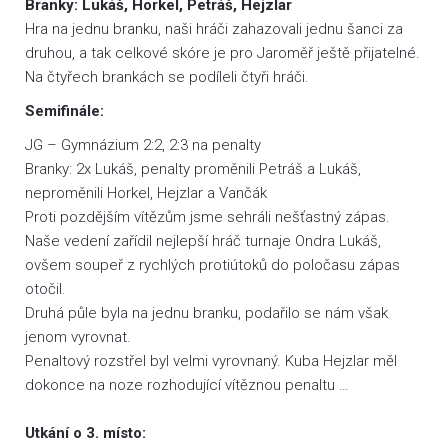
Branky: Lukáš, Horkel, Petráš, Hejzlar
Hra na jednu branku, naši hráči zahazovali jednu šanci za
druhou, a tak celkové skóre je pro Jaroměř ještě přijatelné.
Na čtyřech brankách se podíleli čtyři hráči.
Semifinále:
JG – Gymnázium 2:2, 2:3 na penalty
Branky: 2x Lukáš, penalty proměnili Petráš a Lukáš,
neproměnili Horkel, Hejzlar a Vančák
Proti pozdějším vítězům jsme sehráli nešťastný zápas.
Naše vedení zařídil nejlepší hráč turnaje Ondra Lukáš,
ovšem soupeř z rychlých protiútoků do poločasu zápas
otočil.
Druhá půle byla na jednu branku, podařilo se nám však
jenom vyrovnat.
Penaltový rozstřel byl velmi vyrovnaný. Kuba Hejzlar měl
dokonce na noze rozhodující vítěznou penaltu …
Utkání o 3. místo: