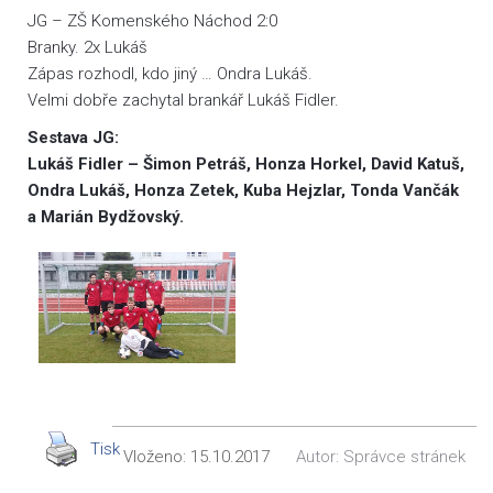
JG – ZŠ Komenského Náchod 2:0
Branky. 2x Lukáš
Zápas rozhodl, kdo jiný … Ondra Lukáš.
Velmi dobře zachytal brankář Lukáš Fidler.
Sestava JG:
Lukáš Fidler – Šimon Petráš, Honza Horkel, David Katuš,
Ondra Lukáš, Honza Zetek, Kuba Hejzlar, Tonda Vančák
a Marián Bydžovský.
Tisk
Vloženo:
15.10.2017
Autor:
Správce stránek