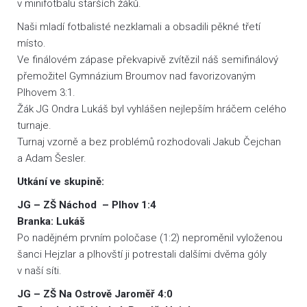
v minifotbalu starších žáků.
Naši mladí fotbalisté nezklamali a obsadili pěkné třetí
místo.
Ve finálovém zápase překvapivě zvítězil náš semifinálový
přemožitel Gymnázium Broumov nad favorizovaným
Plhovem 3:1.
Žák JG Ondra Lukáš byl vyhlášen nejlepším hráčem celého
turnaje.
Turnaj vzorně a bez problémů rozhodovali Jakub Čejchan
a Adam Šesler.
Utkání ve skupině:
JG – ZŠ Náchod – Plhov 1:4
Branka: Lukáš
Po nadějném prvním poločase (1:2) neproměnil vyloženou
šanci Hejzlar a plhovští ji potrestali dalšími dvěma góly
v naší síti.
JG – ZŠ Na Ostrově Jaroměř 4:0