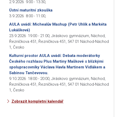
2.9.2026
9:00
-
13:30
,
Ústní maturitní zkouška
3.9.2026
8:00
-
11:00
,
AULA uvádí: Michealův Mashup (Petr Uhlík a Markéta
Lukášková)
23.9.2026
19:00
-
21:00
,
Jiráskovo gymnázium, Náchod,
Řezníčkova 451, Řezníčkova 451, 547 01 Náchod-Náchod
1, Česko
Kulturní prostor AULA uvádí: Debata moderátorky
Českého rozhlasu Plus Martiny Maškové s blízkými
spolupracovníky Václava Havla Martinem Vidlákem a
Sabinou Tančevovou.
9.10.2026
18:00
-
20:00
,
Jiráskovo gymnázium, Náchod,
Řezníčkova 451, Řezníčkova 451, 547 01 Náchod-Náchod
1, Česko
Zobrazit kompletní kalendář