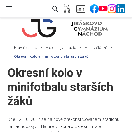
Skip
to
content
/
/
/
Hlavní strana
Historie gymnázia
Archiv článků
Okresní kolo v minifotbalu starších žáků
Okresní kolo v
minifotbalu starších
žáků
Dne 12. 10. 2017 se na nově zrekonstruovaném stadiónu
na náchodských Hamrech konalo Okresní finále