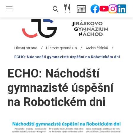
Skip
to
content
/
/
/
Hlavní strana
Historie gymnázia
Archiv článků
ECHO: Náchodští gymnazisté úspěšní na Robotickém dni
ECHO: Náchodští
gymnazisté úspěšní
na Robotickém dni