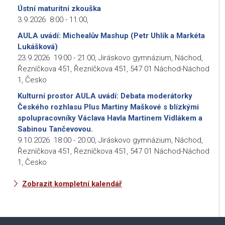
Ústní maturitní zkouška
3.9.2026
8:00
-
11:00
,
AULA uvádí: Michealův Mashup (Petr Uhlík a Markéta
Lukášková)
23.9.2026
19:00
-
21:00
,
Jiráskovo gymnázium, Náchod,
Řezníčkova 451, Řezníčkova 451, 547 01 Náchod-Náchod
1, Česko
Kulturní prostor AULA uvádí: Debata moderátorky
Českého rozhlasu Plus Martiny Maškové s blízkými
spolupracovníky Václava Havla Martinem Vidlákem a
Sabinou Tančevovou.
9.10.2026
18:00
-
20:00
,
Jiráskovo gymnázium, Náchod,
Řezníčkova 451, Řezníčkova 451, 547 01 Náchod-Náchod
1, Česko
Zobrazit kompletní kalendář