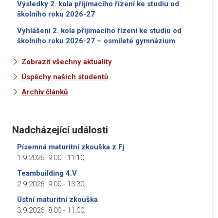
Výsledky 2. kola přijímacího řízení ke studiu od
školního roku 2026-27
Vyhlášení 2. kola přijímacího řízení ke studiu od
školního roku 2026-27 – osmileté gymnázium
Zobrazit všechny aktuality
Úspěchy našich studentů
Archiv článků
Nadcházející události
Písemná maturitní zkouška z Fj
1.9.2026
9:00
-
11:10
,
Teambuilding 4.V
2.9.2026
9:00
-
13:30
,
Ústní maturitní zkouška
3.9.2026
8:00
-
11:00
,