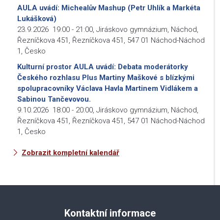
AULA uvádí: Michealův Mashup (Petr Uhlík a Markéta
Lukášková)
23.9.2026
19:00
-
21:00
,
Jiráskovo gymnázium, Náchod,
Řezníčkova 451, Řezníčkova 451, 547 01 Náchod-Náchod
1, Česko
Kulturní prostor AULA uvádí: Debata moderátorky
Českého rozhlasu Plus Martiny Maškové s blízkými
spolupracovníky Václava Havla Martinem Vidlákem a
Sabinou Tančevovou.
9.10.2026
18:00
-
20:00
,
Jiráskovo gymnázium, Náchod,
Řezníčkova 451, Řezníčkova 451, 547 01 Náchod-Náchod
1, Česko
Zobrazit kompletní kalendář
Kontaktní informace