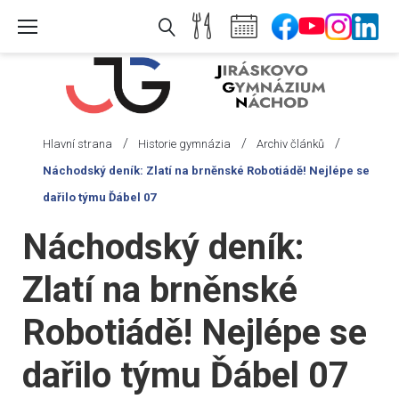
Skip
to
content
/
/
/
Hlavní strana
Historie gymnázia
Archiv článků
Náchodský deník: Zlatí na brněnské Robotiádě! Nejlépe se
dařilo týmu Ďábel 07
Náchodský deník:
Zlatí na brněnské
Robotiádě! Nejlépe se
dařilo týmu Ďábel 07