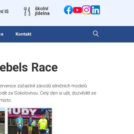
školní
ní IS
jídelna
ce
Kontakt
ebels Race
ervence zúčastnil závodů silničních modelů
odě za Sokolovnou. Celý den si užil, dozvěděl se
místo.