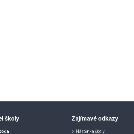
el školy
Zajímavé odkazy
koda
Nástěnka školy