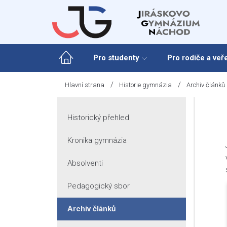
Skip
to
content
Pro studenty
Pro rodiče a veř
/
/
Hlavní strana
Historie gymnázia
Archiv článků
Historický přehled
Kronika gymnázia
Absolventi
Pedagogický sbor
Archiv článků