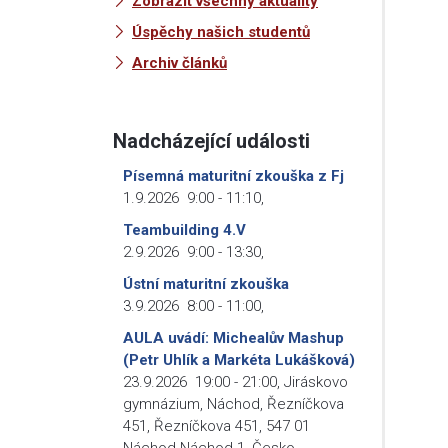
Zobrazit všechny aktuality
Úspěchy našich studentů
Archiv článků
Nadcházející události
Písemná maturitní zkouška z Fj
1.9.2026
9:00
-
11:10
,
Teambuilding 4.V
2.9.2026
9:00
-
13:30
,
Ústní maturitní zkouška
3.9.2026
8:00
-
11:00
,
AULA uvádí: Michealův Mashup
(Petr Uhlík a Markéta Lukášková)
23.9.2026
19:00
-
21:00
,
Jiráskovo
gymnázium, Náchod, Řezníčkova
451, Řezníčkova 451, 547 01
Náchod-Náchod 1, Česko