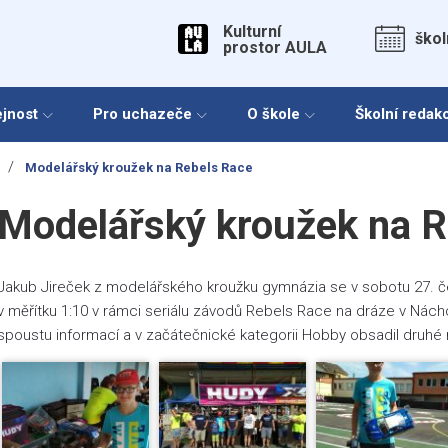
Kulturní
škol
prostor AULA
ejnost
Pro uchazeče
O škole
Školní redak
/
Modelářský kroužek na Rebels Race
Modelářský kroužek na R
Jakub Jireček z modelářského kroužku gymnázia se v sobotu 27. č
v měřítku 1:10 v rámci seriálu závodů Rebels Race na dráze v Nách
spoustu informací a v začátečnické kategorii Hobby obsadil druhé 