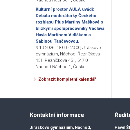
Kulturní prostor AULA uvádí:
Debata moderátorky Českého
rozhlasu Plus Martiny Maškové s
blízkými spolupracovníky Václava
Havla Martinem Vidlákem a
Sabinou Tančevovou.
9.10.2026
18:00
-
20:00
,
Jiráskovo
gymnázium, Náchod, Řezníčkova
451, Řezníčkova 451, 547 01
Náchod-Náchod 1, Česko
Zobrazit kompletní kalendář
Kontaktní informace
Ředit
Jiráskovo gymnázium, Náchod,
Pavel Š