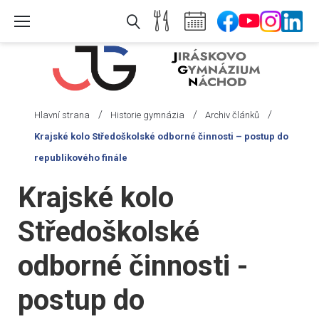
Skip
to
content
/
/
/
Hlavní strana
Historie gymnázia
Archiv článků
Krajské kolo Středoškolské odborné činnosti – postup do
republikového finále
Krajské kolo
Středoškolské
odborné činnosti -
postup do