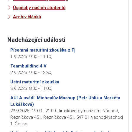
Úspěchy našich studentů
Archiv článků
Nadcházející události
Písemná maturitní zkouška z Fj
1.9.2026
9:00
-
11:10
,
Teambuilding 4.V
2.9.2026
9:00
-
13:30
,
Ústní maturitní zkouška
3.9.2026
8:00
-
11:00
,
AULA uvádí: Michealův Mashup (Petr Uhlík a Markéta
Lukášková)
23.9.2026
19:00
-
21:00
,
Jiráskovo gymnázium, Náchod,
Řezníčkova 451, Řezníčkova 451, 547 01 Náchod-Náchod
1, Česko