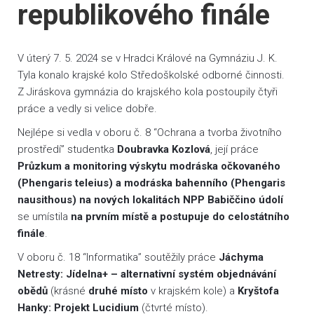
republikového finále
V úterý 7. 5. 2024 se v Hradci Králové na Gymnáziu J. K.
Tyla konalo krajské kolo Středoškolské odborné činnosti.
Z Jiráskova gymnázia do krajského kola postoupily čtyři
práce a vedly si velice dobře.
Nejlépe si vedla v oboru č. 8 “Ochrana a tvorba životního
prostředí” studentka
Doubravka Kozlová
, její práce
Průzkum a monitoring výskytu modráska očkovaného
(Phengaris teleius) a modráska bahenního (Phengaris
nausithous) na nových lokalitách NPP Babiččino údolí
se umístila
na prvním místě a postupuje do celostátního
finále
.
V oboru č. 18 “Informatika” soutěžily práce
Jáchyma
Netresty: Jídelna+ – alternativní systém objednávání
obědů
(krásné
druhé místo
v krajském kole) a
Kryštofa
Hanky: Projekt Lucidium
(čtvrté místo).