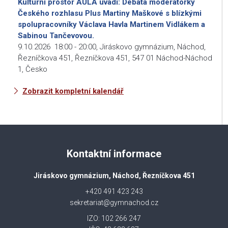
Kulturní prostor AULA uvádí: Debata moderátorky
Českého rozhlasu Plus Martiny Maškové s blízkými
spolupracovníky Václava Havla Martinem Vidlákem a
Sabinou Tančevovou.
9.10.2026
18:00
-
20:00
,
Jiráskovo gymnázium, Náchod,
Řezníčkova 451, Řezníčkova 451, 547 01 Náchod-Náchod
1, Česko
Zobrazit kompletní kalendář
Kontaktní informace
Jiráskovo gymnázium, Náchod, Řezníčkova 451
+420 491 423 243
sekretariat@gymnachod.cz
IZO: 102 266 247