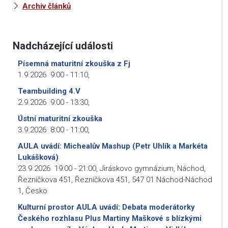
Archiv článků
Nadcházející události
Písemná maturitní zkouška z Fj
1.9.2026
9:00
-
11:10
,
Teambuilding 4.V
2.9.2026
9:00
-
13:30
,
Ústní maturitní zkouška
3.9.2026
8:00
-
11:00
,
AULA uvádí: Michealův Mashup (Petr Uhlík a Markéta
Lukášková)
23.9.2026
19:00
-
21:00
,
Jiráskovo gymnázium, Náchod,
Řezníčkova 451, Řezníčkova 451, 547 01 Náchod-Náchod
1, Česko
Kulturní prostor AULA uvádí: Debata moderátorky
Českého rozhlasu Plus Martiny Maškové s blízkými