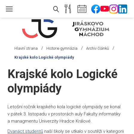
Skip
to
content
/
/
/
Hlavní strana
Historie gymnázia
Archiv článků
Krajské kolo Logické olympiády
Krajské kolo Logické
olympiády
Letošní ročník krajského kola logické olympiády se konal
v pátek 3. listopadu v prostorách auly Fakulty informatiky
a managmentu Univerzity Hradce Králové.
Dvanáct studentů
naší školy se utkalo v soutěži v kategorii