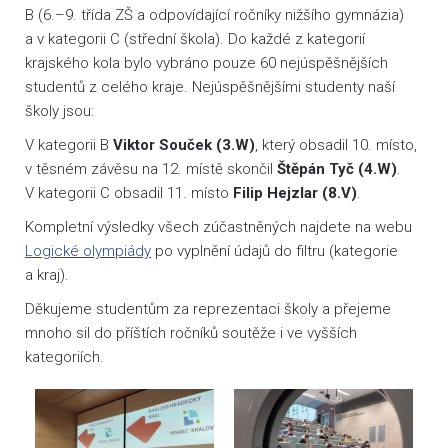
B (6.–9. třída ZŠ a odpovídající ročníky nižšího gymnázia)
a v kategorii C (střední škola). Do každé z kategorií
krajského kola bylo vybráno pouze 60 nejúspěšnějších
studentů z celého kraje. Nejúspěšnějšími studenty naší
školy jsou:
V kategorii B
Viktor Souček (3.W)
, který obsadil 10. místo,
v těsném závěsu na 12. místě skončil
Štěpán Tyč (4.W)
.
V kategorii C obsadil 11. místo
Filip Hejzlar (8.V)
.
Kompletní výsledky všech zúčastněných najdete na webu
Logické olympiády
po vyplnění údajů do filtru (kategorie
a kraj).
Děkujeme studentům za reprezentaci školy a přejeme
mnoho sil do příštích ročníků soutěže i ve vyšších
kategoriích.