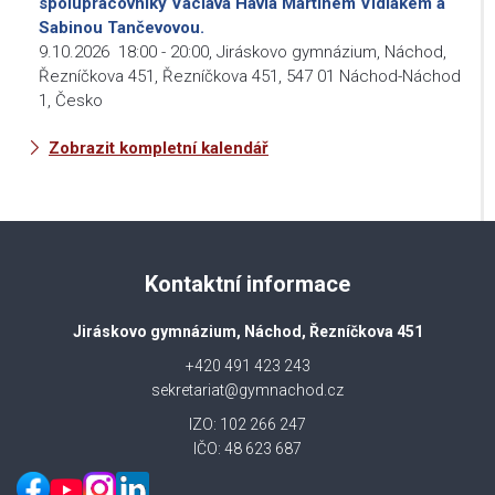
spolupracovníky Václava Havla Martinem Vidlákem a
Sabinou Tančevovou.
9.10.2026
18:00
-
20:00
,
Jiráskovo gymnázium, Náchod,
Řezníčkova 451, Řezníčkova 451, 547 01 Náchod-Náchod
1, Česko
Zobrazit kompletní kalendář
Kontaktní informace
Jiráskovo gymnázium, Náchod, Řezníčkova 451
+420 491 423 243
sekretariat@gymnachod.cz
IZO: 102 266 247
IČO: 48 623 687