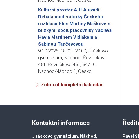
Kulturní prostor AULA uvádí:
Debata moderátorky Českého
rozhlasu Plus Martiny Maškové s
blízkými spolupracovníky Václava
Havla Martinem Vidlákem a
Sabinou Tančevovou.
9.10.2026
18:00
-
20:00
,
Jiráskovo
gymnázium, Náchod, Řezníčkova
451, Řezníčkova 451, 547 01
Náchod-Náchod 1, Česko
Zobrazit kompletní kalendář
Kontaktní informace
Ředit
Jiráskovo gymnázium, Náchod,
Pavel Š