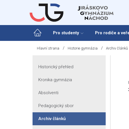
Skip
to
content
Pro studenty
Pro rodiče a veř
/
/
Hlavní strana
Historie gymnázia
Archiv článků
Historický přehled
Kronika gymnázia
Absolventi
Pedagogický sbor
Archiv článků