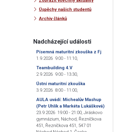
Zobrazit všechny aktuality
Úspěchy našich studentů
Archiv článků
Nadcházející události
Písemná maturitní zkouška z Fj
1.9.2026
9:00
-
11:10
,
Teambuilding 4.V
2.9.2026
9:00
-
13:30
,
Ústní maturitní zkouška
3.9.2026
8:00
-
11:00
,
AULA uvádí: Michealův Mashup
(Petr Uhlík a Markéta Lukášková)
23.9.2026
19:00
-
21:00
,
Jiráskovo
gymnázium, Náchod, Řezníčkova
451, Řezníčkova 451, 547 01
Náchod-Náchod 1, Česko