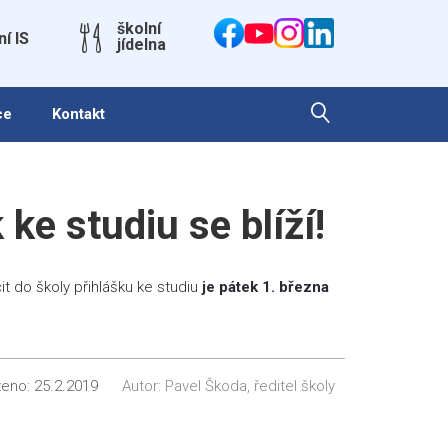
školní
ní IS
jídelna
ce
Kontakt
ke studiu se blíží!
it do školy přihlášku ke studiu
je pátek 1. března
ženo:
25.2.2019
Autor:
Pavel Škoda, ředitel školy