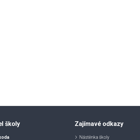
el školy
Zajímavé odkazy
koda
Nástěnka školy