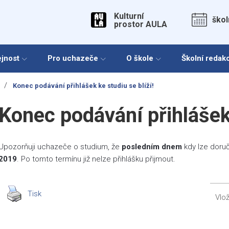
Kulturní
škol
prostor AULA
ejnost
Pro uchazeče
O škole
Školní redak
/
Konec podávání přihlášek ke studiu se blíží!
Konec podávání přihlášek 
Upozorňuji uchazeče o studium, že
posledním dnem
kdy lze doruč
2019
. Po tomto termínu již nelze přihlášku přijmout.
Tisk
Vlo