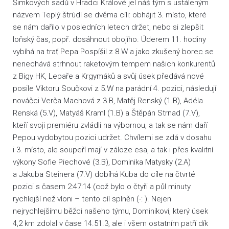
Šimkových sadů v Hradci Králové jel náš tým s ustáleným
názvem Teplý štrúdl se dvěma cíli: obhájit 3. místo, které
se nám dařilo v posledních letech držet, nebo si zlepšit
loňský čas, popř. dosáhnout obojího. Úderem 11. hodiny
vybíhá na trať Pepa Pospíšil z 8.W a jako zkušený borec se
nenechává strhnout raketovým tempem našich konkurentů
z Bigy HK, Lepaře a Krgymáků a svůj úsek předává nové
posile Viktoru Součkovi z 5.W na parádní 4. pozici, následují
nováčci Verča Machová z 3.B, Matěj Renský (1.B), Adéla
Renská (5.V), Matyáš Kraml (1.B) a Štěpán Strnad (7.V),
kteří svoji premiéru zvládli na výbornou, a tak se nám daří
Pepou vydobytou pozici udržet. Chvílemi se zdá v dosahu
i 3. místo, ale soupeří mají v záloze esa, a tak i přes kvalitní
výkony Sofie Piechové (3.B), Dominika Matysky (2.A)
a Jakuba Steinera (7.V) dobíhá Kuba do cíle na čtvrté
pozici s časem 2:47:14 (což bylo o čtyři a půl minuty
rychlejší než vloni – tento cíl splněn (-: ). Nejen
nejrychlejšímu běžci našeho týmu, Dominikovi, který úsek
4,2 km zdolal v čase 14.51.3, ale i všem ostatním patří dík