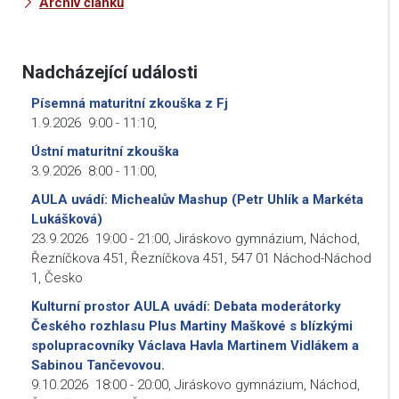
Archiv článků
Nadcházející události
Písemná maturitní zkouška z Fj
1.9.2026
9:00
-
11:10
,
Ústní maturitní zkouška
3.9.2026
8:00
-
11:00
,
AULA uvádí: Michealův Mashup (Petr Uhlík a Markéta
Lukášková)
23.9.2026
19:00
-
21:00
,
Jiráskovo gymnázium, Náchod,
Řezníčkova 451, Řezníčkova 451, 547 01 Náchod-Náchod
1, Česko
Kulturní prostor AULA uvádí: Debata moderátorky
Českého rozhlasu Plus Martiny Maškové s blízkými
spolupracovníky Václava Havla Martinem Vidlákem a
Sabinou Tančevovou.
9.10.2026
18:00
-
20:00
,
Jiráskovo gymnázium, Náchod,