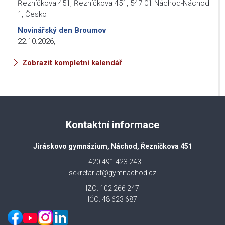
Řezníčkova 451, Řezníčkova 451, 547 01 Náchod-Náchod
1, Česko
Novinářský den Broumov
22.10.2026
,
Zobrazit kompletní kalendář
Kontaktní informace
Jiráskovo gymnázium, Náchod, Řezníčkova 451
+420 491 423 243
sekretariat@gymnachod.cz
IZO: 102 266 247
IČO: 48 623 687