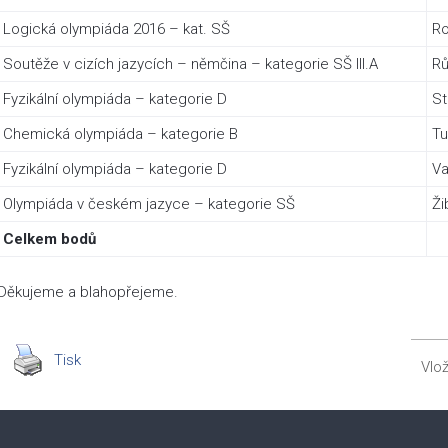
Logická olympiáda 2016 – kat. SŠ
Ro
Soutěže v cizích jazycích – němčina – kategorie SŠ III.A
Rů
Fyzikální olympiáda – kategorie D
St
Chemická olympiáda – kategorie B
Tu
Fyzikální olympiáda – kategorie D
V
Olympiáda v českém jazyce – kategorie SŠ
Ži
Celkem bodů
Děkujeme a blahopřejeme
Tisk
Vlo