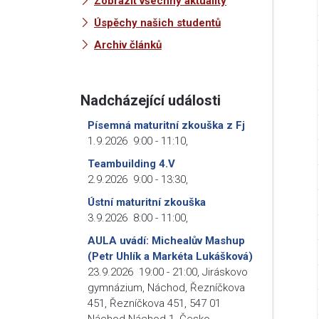
Zobrazit všechny aktuality
Úspěchy našich studentů
Archiv článků
Nadcházející události
Písemná maturitní zkouška z Fj
1.9.2026
9:00
-
11:10
,
Teambuilding 4.V
2.9.2026
9:00
-
13:30
,
Ústní maturitní zkouška
3.9.2026
8:00
-
11:00
,
AULA uvádí: Michealův Mashup
(Petr Uhlík a Markéta Lukášková)
23.9.2026
19:00
-
21:00
,
Jiráskovo
gymnázium, Náchod, Řezníčkova
451, Řezníčkova 451, 547 01
Náchod-Náchod 1, Česko