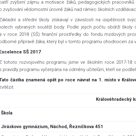
patří zvýšení zájmu a motivace žáků, pedagogických pracovníků a
o zvyšování vědomostní úrovně žáků nad rámec školních vzděláva
Základní a střední školy získávají v závislosti na úspěšnosti sv
kolech vybraných soutěží body. Podle jejich počtu obdrží školy
a v roce 2018 (SŠ) finanční prostředky do fondu mzdových pro
odborné přípravě žáka, který byl v tomto programu ohodnocen za v
Excelence SŠ 2017
Z tohoto rozvojového programu jsme ve školním roce 2017-18 
s pravidly programu vyčerpána na odměny učitelům, kteří se podílel
Tato částka znamená opět po roce návrat na 1. místo v Králov
zvítězit.
Královéhradecký k
Škola
Jiráskovo gymnázium, Náchod, Řezníčkova 451