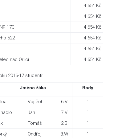
4 654 Kč
4 654 Kč
SNP 170
4 654 Kč
ého 522
4 654 Kč
4 654 Kč
lec nad Orlicí
4 654 Kč
oku 2016-17 studenti:
Jméno žáka
Body
lcar
Vojtěch
6.V
1
hadlo
Jan
7.V
1
ak
Tomáš
2.B
1
rký
Ondřej
8.W
1