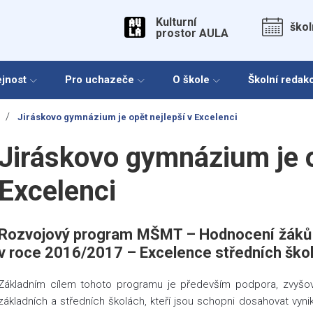
Kulturní
škol
prostor AULA
ejnost
Pro uchazeče
O škole
Školní redak
/
Jiráskovo gymnázium je opět nejlepší v Excelenci
Jiráskovo gymnázium je o
Excelenci
Rozvojový program MŠMT – Hodnocení žáků a
v roce 2016/2017 – Excelence středních ško
Základním cílem tohoto programu je především podpora, zvyšová
základních a středních školách, kteří jsou schopni dosahovat vyni