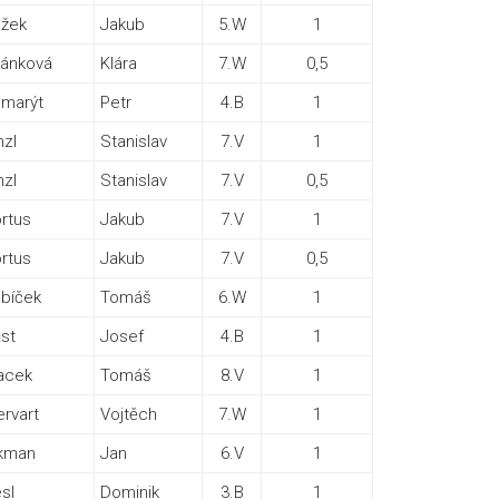
žek
Jakub
5.W
1
ránková
Klára
7.W
0,5
marýt
Petr
4.B
1
nzl
Stanislav
7.V
1
nzl
Stanislav
7.V
0,5
rtus
Jakub
7.V
1
rtus
Jakub
7.V
0,5
bíček
Tomáš
6.W
1
st
Josef
4.B
1
acek
Tomáš
8.V
1
rvart
Vojtěch
7.W
1
kman
Jan
6.V
1
sl
Dominik
3.B
1