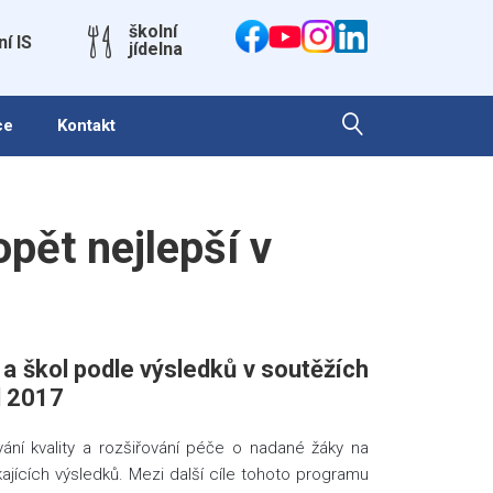
školní
ní IS
jídelna
ce
Kontakt
pět nejlepší v
 škol podle výsledků v soutěžích
l 2017
ní kvality a rozšiřování péče o nadané žáky na
kajících výsledků. Mezi další cíle tohoto programu