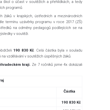
 škol o účast v soutěžích a přehlídkách, a tedy
cích programů.
ých žáků v krajských, ústředních a mezinárodních
 dle termínu uzávěrky programu v roce 2017 (ZŠ)
středků na odměny pedagogů podílejících se na
ýsledky v soutěži.
obdrželi
190 830 Kč
. Celá částka byla v souladu
i na vzdělávání v soutěžích úspěšných žáků.
éhradeckém kraji.
Ze 7 ročníků jsme 4x dokázali
raj
Částka
190 830 Kč