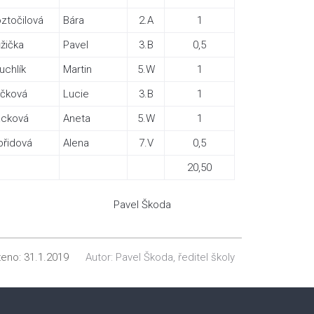
ztočilová
Bára
2.A
1
žička
Pavel
3.B
0,5
uchlík
Martin
5.W
1
čková
Lucie
3.B
1
acková
Aneta
5.W
1
břidová
Alena
7.V
0,5
20,50
. Pavel Škoda
ženo:
31.1.2019
Autor:
Pavel Škoda, ředitel školy