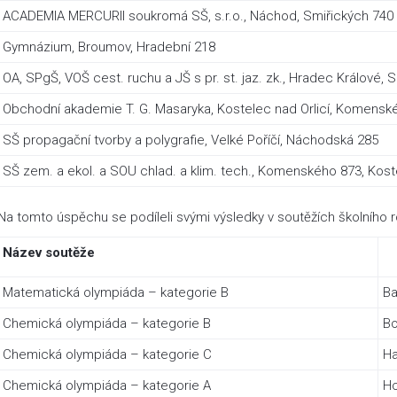
ACADEMIA MERCURII soukromá SŠ, s.r.o., Náchod, Smiřických 740
Gymnázium, Broumov, Hradební 218
OA, SPgŠ, VOŠ cest. ruchu a JŠ s pr. st. jaz. zk., Hradec Králové, 
Obchodní akademie T. G. Masaryka, Kostelec nad Orlicí, Komensk
SŠ propagační tvorby a polygrafie, Velké Poříčí, Náchodská 285
SŠ zem. a ekol. a SOU chlad. a klim. tech., Komenského 873, Koste
Na tomto úspěchu se podíleli svými výsledky v soutěžích školního r
Název soutěže
Matematická olympiáda – kategorie B
Ba
Chemická olympiáda – kategorie B
Bo
Chemická olympiáda – kategorie C
H
Chemická olympiáda – kategorie A
Ho