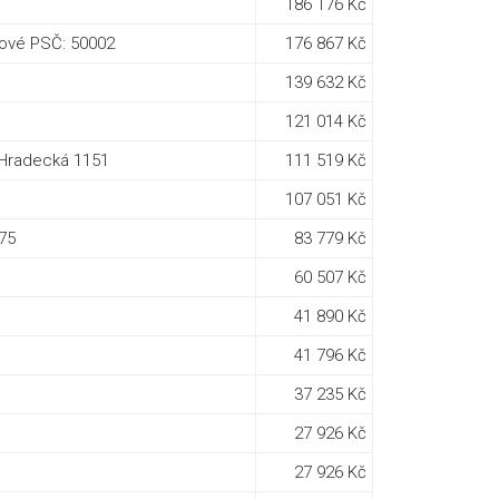
186 176 Kč
álové PSČ: 50002
176 867 Kč
139 632 Kč
121 014 Kč
, Hradecká 1151
111 519 Kč
107 051 Kč
75
83 779 Kč
60 507 Kč
41 890 Kč
41 796 Kč
37 235 Kč
27 926 Kč
27 926 Kč