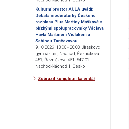
Kulturní prostor AULA uvádí:
Debata moderátorky Českého
rozhlasu Plus Martiny Maškové s
blízkými spolupracovníky Václava
Havla Martinem Vidlákem a
Sabinou Tančevovou.
9.10.2026
18:00
-
20:00
,
Jiráskovo
gymnázium, Náchod, Řezníčkova
451, Řezníčkova 451, 547 01
Náchod-Náchod 1, Česko
Zobrazit kompletní kalendář