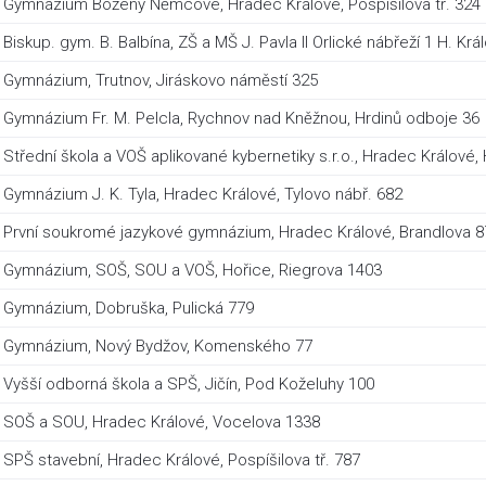
Gymnázium Boženy Němcové, Hradec Králové, Pospíšilova tř. 324
Biskup. gym. B. Balbína, ZŠ a MŠ J. Pavla II Orlické nábřeží 1 H. Kr
Gymnázium, Trutnov, Jiráskovo náměstí 325
Gymnázium Fr. M. Pelcla, Rychnov nad Kněžnou, Hrdinů odboje 36
Střední škola a VOŠ aplikované kybernetiky s.r.o., Hradec Králové
Gymnázium J. K. Tyla, Hradec Králové, Tylovo nábř. 682
První soukromé jazykové gymnázium, Hradec Králové, Brandlova 8
Gymnázium, SOŠ, SOU a VOŠ, Hořice, Riegrova 1403
Gymnázium, Dobruška, Pulická 779
Gymnázium, Nový Bydžov, Komenského 77
Vyšší odborná škola a SPŠ, Jičín, Pod Koželuhy 100
SOŠ a SOU, Hradec Králové, Vocelova 1338
SPŠ stavební, Hradec Králové, Pospíšilova tř. 787