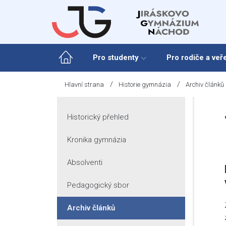
Skip
to
content
Pro studenty
Pro rodiče a veř
/
/
Hlavní strana
Historie gymnázia
Archiv článků
Historický přehled
Kronika gymnázia
Absolventi
Pedagogický sbor
Archiv článků