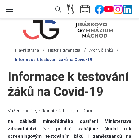
Skip
to
content
/
/
/
Hlavní strana
Historie gymnázia
Archiv článků
Informace k testování žáků na Covid-19
Informace k testování
žáků na Covid-19
Vážení rodiče, zákonní zástupci, milí žáci,
na základě mimořádného opatření Ministerstva
zdravotnictví
(viz příloha)
zahájíme školní rok
screeningovým testováním žáků i zaměstnanců na