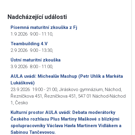
Nadcházející události
Písemná maturitní zkouška z Fj
1.9.2026
9:00
-
11:10
,
Teambuilding 4.V
2.9.2026
9:00
-
13:30
,
Ústní maturitní zkouška
3.9.2026
8:00
-
11:00
,
AULA uvádí: Michealův Mashup (Petr Uhlík a Markéta
Lukášková)
23.9.2026
19:00
-
21:00
,
Jiráskovo gymnázium, Náchod,
Řezníčkova 451, Řezníčkova 451, 547 01 Náchod-Náchod
1, Česko
Kulturní prostor AULA uvádí: Debata moderátorky
Českého rozhlasu Plus Martiny Maškové s blízkými
spolupracovníky Václava Havla Martinem Vidlákem a
Sabinou Tančevovou.