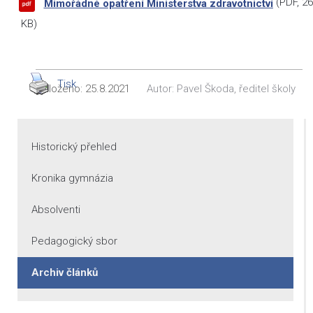
(
PDF
, 2
Mimořádné opatření Ministerstva zdravotnictví
KB)
Tisk
Vloženo:
25.8.2021
Autor:
Pavel Škoda, ředitel školy
Historický přehled
Kronika gymnázia
Absolventi
Pedagogický sbor
Archiv článků