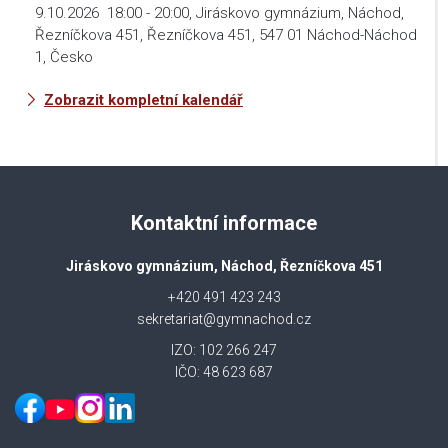
9.10.2026
18:00
-
20:00
,
Jiráskovo gymnázium, Náchod,
Řezníčkova 451, Řezníčkova 451, 547 01 Náchod-Náchod
1, Česko
Zobrazit kompletní kalendář
Kontaktní informace
Jiráskovo gymnázium, Náchod, Řezníčkova 451
+420 491 423 243
sekretariat@gymnachod.cz
IZO: 102 266 247
IČO: 48 623 687