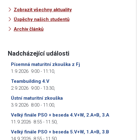
Zobrazit všechny aktuality
Úspěchy našich studentů
Archiv článků
Nadcházející události
Písemná maturitní zkouška z Fj
1.9.2026
9:00
-
11:10
,
Teambuilding 4.V
2.9.2026
9:00
-
13:30
,
Ústní maturitní zkouška
3.9.2026
8:00
-
11:00
,
Velký finále PSO + beseda 4.V+W, 2.A+B, 3.A
11.9.2026
8:55
-
11:50
,
Velký finále PSO + beseda 5.V+W, 1.A+B, 3.B
14.9.2026
8:55
-
11:50
,