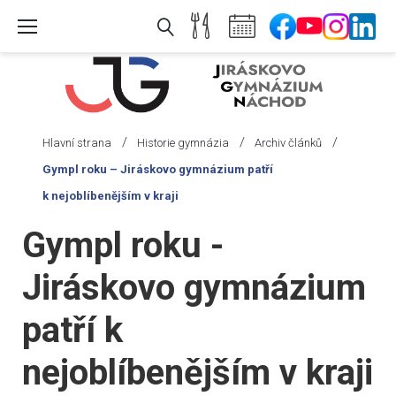
Skip
to
content
/
/
/
Hlavní strana
Historie gymnázia
Archiv článků
Gympl roku – Jiráskovo gymnázium patří
k nejoblíbenějším v kraji
Gympl roku -
Jiráskovo gymnázium
patří k
nejoblíbenějším v kraji