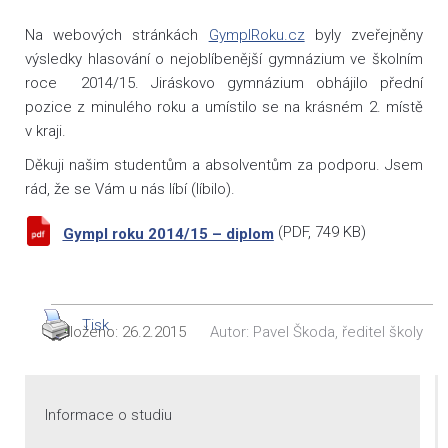
Na webových stránkách
GymplRoku.cz
byly zveřejněny
výsledky hlasování o nejoblíbenější gymnázium ve školním
roce 2014/15. Jiráskovo gymnázium obhájilo přední
pozice z minulého roku a umístilo se na krásném 2. místě
v kraji.
Děkuji našim studentům a absolventům za podporu. Jsem
rád, že se Vám u nás líbí (líbilo).
(
PDF
, 749 KB)
Gympl roku 2014/15 – diplom
Tisk
Vloženo:
26.2.2015
Autor:
Pavel Škoda, ředitel školy
Informace o studiu