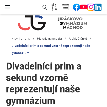
Skip
to
content
/
/
/
Hlavní strana
Historie gymnázia
Archiv článků
Divadelníci prim a sekund vzorně reprezentují naše
gymnázium
Divadelníci prim a
sekund vzorně
reprezentují naše
gymnázium