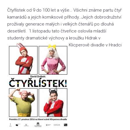
Čtyřlístek od 9 do 100 let a výše… Všichni známe partu čtyř
kamarádů a jejich komiksové příhody…Jejich dobrodružství
prožívaly generace malých i velkých čtenářů po dlouhá
desetiletí. 1.listopadu tato čtveřice oslovila mladší
studenty dramatické výchovy a kroužku Hidrak v
Klicperově divadle v Hradci