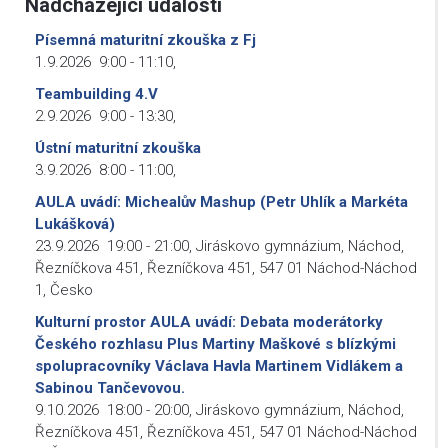
Nadcházející události
Písemná maturitní zkouška z Fj
1.9.2026
9:00
-
11:10
,
Teambuilding 4.V
2.9.2026
9:00
-
13:30
,
Ústní maturitní zkouška
3.9.2026
8:00
-
11:00
,
AULA uvádí: Michealův Mashup (Petr Uhlík a Markéta
Lukášková)
23.9.2026
19:00
-
21:00
,
Jiráskovo gymnázium, Náchod,
Řezníčkova 451, Řezníčkova 451, 547 01 Náchod-Náchod
1, Česko
Kulturní prostor AULA uvádí: Debata moderátorky
Českého rozhlasu Plus Martiny Maškové s blízkými
spolupracovníky Václava Havla Martinem Vidlákem a
Sabinou Tančevovou.
9.10.2026
18:00
-
20:00
,
Jiráskovo gymnázium, Náchod,
Řezníčkova 451, Řezníčkova 451, 547 01 Náchod-Náchod