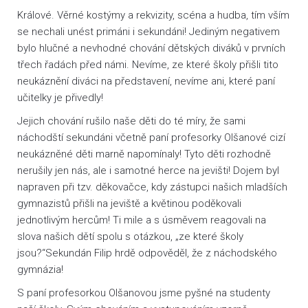
Králové. Věrné kostýmy a rekvizity, scéna a hudba, tím vším
se nechali unést primáni i sekundáni! Jediným negativem
bylo hlučné a nevhodné chování dětských diváků v prvních
třech řadách před námi. Nevíme, ze které školy přišli tito
neukáznění diváci na představení, nevíme ani, které paní
učitelky je přivedly!
Jejich chování rušilo naše děti do té míry, že sami
náchodští sekundáni včetně paní profesorky Olšanové cizí
neukázněné děti marně napomínaly! Tyto děti rozhodně
nerušily jen nás, ale i samotné herce na jevišti! Dojem byl
napraven při tzv. děkovačce, kdy zástupci našich mladších
gymnazistů přišli na jeviště a květinou poděkovali
jednotlivým hercům! Ti mile a s úsměvem reagovali na
slova našich dětí spolu s otázkou, „ze které školy
jsou?“Sekundán Filip hrdě odpověděl, že z náchodského
gymnázia!
S paní profesorkou Olšanovou jsme pyšné na studenty