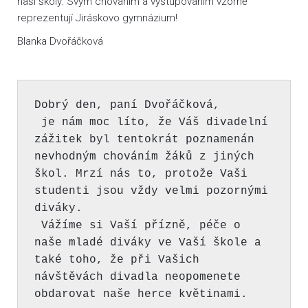
naší školy. Svým chováním a vystupováním vzorně
reprezentují Jiráskovo gymnázium!
Blanka Dvořáčková
Dobrý den, paní Dvořáčková,

 je nám moc líto, že Váš divadelní 
zážitek byl tentokrát poznamenán 
nevhodným chováním žáků z jiných 
škol. Mrzí nás to, protože Vaši 
studenti jsou vždy velmi pozornými 
diváky. 

 Vážíme si Vaší přízně, péče o 
naše mladé diváky ve Vaší škole a 
také toho, že při Vašich 
návštěvách divadla neopomenete 
obdarovat naše herce květinami. 
