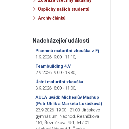
Zobrazit všechny aktuality
Úspěchy našich studentů
Archiv článků
Nadcházející události
Písemná maturitní zkouška z Fj
1.9.2026
9:00
-
11:10
,
Teambuilding 4.V
2.9.2026
9:00
-
13:30
,
Ústní maturitní zkouška
3.9.2026
8:00
-
11:00
,
AULA uvádí: Michealův Mashup
(Petr Uhlík a Markéta Lukášková)
23.9.2026
19:00
-
21:00
,
Jiráskovo
gymnázium, Náchod, Řezníčkova
451, Řezníčkova 451, 547 01
Náchod-Náchod 1, Česko