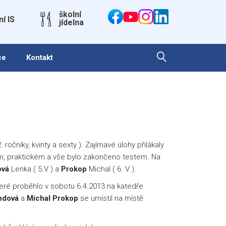
školní
ní IS
jídelna
ce
Kontakt
 ročníky, kvinty a sexty ). Zajímavé úlohy přilákaly
ém, praktickém a vše bylo zakončeno testem. Na
ová
Lenka ( 5.V ) a
Prokop
Michal ( 6. V ).
které proběhlo v sobotu 6.4.2013 na katedře
ndová
a
Michal Prokop
se umístil na místě