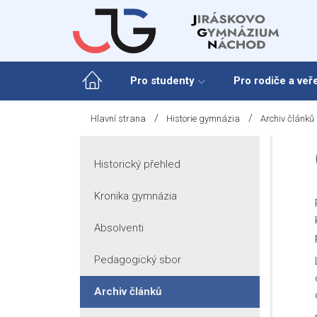
Skip
to
content
Pro studenty
Pro rodiče a veř
/
/
Hlavní strana
Historie gymnázia
Archiv článků
Historický přehled
Kronika gymnázia
Absolventi
Pedagogický sbor
Archiv článků