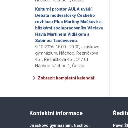
Kulturní prostor AULA uvádí:
Debata moderátorky Českého
rozhlasu Plus Martiny Maškové s
blízkými spolupracovníky Václava
Havla Martinem Vidlákem a
Sabinou Tančevovou.
9.10.2026
18:00
-
20:00
,
Jiráskovo
gymnázium, Náchod, Řezníčkova
451, Řezníčkova 451, 547 01
Náchod-Náchod 1, Česko
Zobrazit kompletní kalendář
Kontaktní informace
Ředit
Jiráskovo gymnázium, Náchod,
Pavel Š