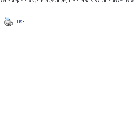
Blahopřejeme a všem zúčastněným přejeme spoustu dalších úspěch
Tisk