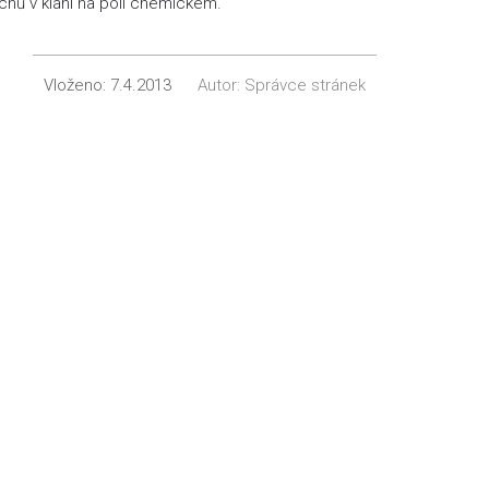
ů v klání na poli chemickém.
Vloženo:
7.4.2013
Autor:
Správce stránek