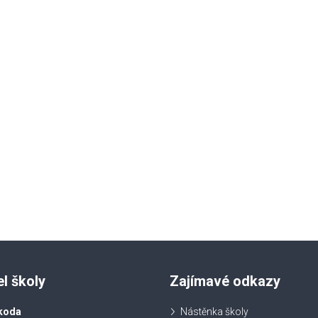
el školy
Zajímavé odkazy
koda
Nástěnka školy