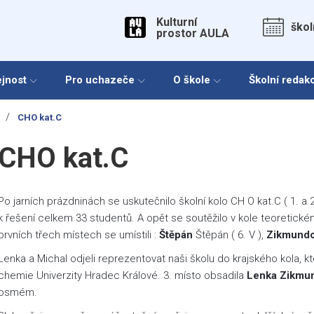
Kulturní
škol
prostor AULA
ejnost
Pro uchazeče
O škole
Školní redak
/
CHO kat.C
CHO kat.C
Po jarních prázdninách se uskutečnilo školní kolo CH O kat.C ( 1. a 2.
k řešení celkem 33 studentů. A opět se soutěžilo v kole teoretick
prvních třech místech se umístili :
Štěpán
Štěpán ( 6. V ),
Zikmund
Lenka a Michal odjeli reprezentovat naši školu do krajského kola, 
chemie Univerzity Hradec Králové. 3. místo obsadila
Lenka Zikmu
osmém.